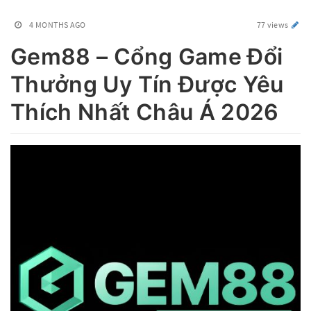
4 MONTHS AGO
77 views
Gem88 – Cổng Game Đổi
Thưởng Uy Tín Được Yêu
Thích Nhất Châu Á 2026