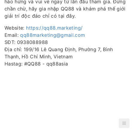
hào hứng và vui vẻ ngay từ lần đầu tham gia. Đừng
chần chừ, hãy gia nhập QQ88 và khám phá thế giới
giải trí độc đáo chỉ có tại đây.
Website:
https://qq88.marketing/
Email:
qq88marketing@gmail.com
SĐT: 0938088988
Địa chỉ: 199/16 Lê Quang Định, Phường 7, Bình
Thạnh, Hồ Chí Minh, Vietnam
Hastag: #QQ88 - qq88asia