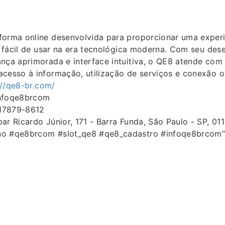
forma online desenvolvida para proporcionar uma experiê
 e fácil de usar na era tecnológica moderna. Com seu de
nça aprimorada e interface intuitiva, o QE8 atende com 
cesso à informação, utilização de serviços e conexão o
://qe8-br.com/
infoqe8brcom
 17879-8612
ar Ricardo Júnior, 171 - Barra Funda, São Paulo - SP, 01
no #qe8brcom #slot_qe8 #qe8_cadastro #infoqe8brcom