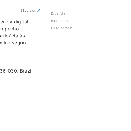
151 views
Expand all
Back to top
ncia digital
Go to bottom
sempenho
eficácia às
nline segura.
136-030, Brazil
”