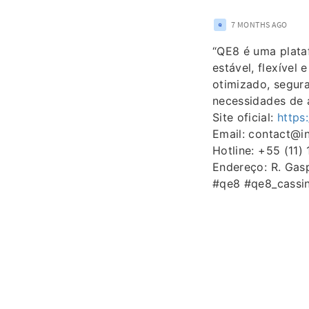
7 MONTHS AGO
“QE8 é uma plata
estável, flexível
otimizado, segura
necessidades de a
Site oficial:
https
Email: contact@
Hotline: +55 (11)
Endereço: R. Gasp
#qe8 #qe8_cassi