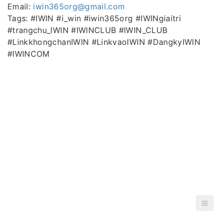
Email:
iwin365org@gmail.com
Tags: #IWIN #i_win #iwin365org #IWINgiaitri
#trangchu_IWIN #IWINCLUB #IWIN_CLUB
#LinkkhongchanIWIN #LinkvaoIWIN #DangkyIWIN
#IWINCOM