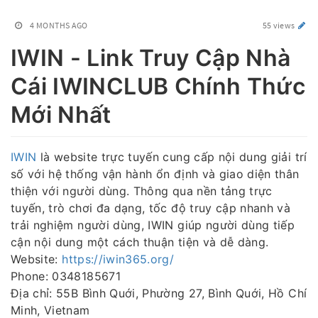
4 MONTHS AGO
55 views
IWIN - Link Truy Cập Nhà
Cái IWINCLUB Chính Thức
Mới Nhất
IWIN
là website trực tuyến cung cấp nội dung giải trí
số với hệ thống vận hành ổn định và giao diện thân
thiện với người dùng. Thông qua nền tảng trực
tuyến, trò chơi đa dạng, tốc độ truy cập nhanh và
trải nghiệm người dùng, IWIN giúp người dùng tiếp
cận nội dung một cách thuận tiện và dễ dàng.
Website:
https://iwin365.org/
Phone: 0348185671
Địa chỉ: 55B Bình Quới, Phường 27, Bình Quới, Hồ Chí
Minh, Vietnam