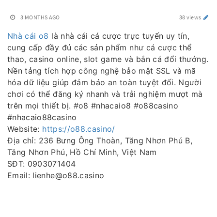
3 MONTHS AGO
38 views
Nhà cái o8⁠
là nhà cái cá cược trực tuyến uy tín,
cung cấp đầy đủ các sản phẩm như cá cược thể
thao, casino online, slot game và bắn cá đổi thưởng.
Nền tảng tích hợp công nghệ bảo mật SSL và mã
hóa dữ liệu giúp đảm bảo an toàn tuyệt đối. Người
chơi có thể đăng ký nhanh và trải nghiệm mượt mà
trên mọi thiết bị. #o8 #nhacaio8 #o88casino
#nhacaio88casino
Website:
https://o88.casino/
⁠Địa chỉ: 236 Bưng Ông Thoàn, Tăng Nhơn Phú B,
Tăng Nhơn Phú, Hồ Chí Minh, Việt Nam
SĐT: 0903071404
Email: lienhe@o88.casino