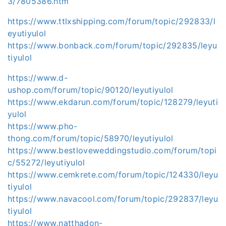
3/7805386.htm
https://www.ttlxshipping.com/forum/topic/292833/l
eyutiyulol
https://www.bonback.com/forum/topic/292835/leyu
tiyulol
https://www.d-
ushop.com/forum/topic/90120/leyutiyulol
https://www.ekdarun.com/forum/topic/128279/leyuti
yulol
https://www.pho-
thong.com/forum/topic/58970/leyutiyulol
https://www.bestloveweddingstudio.com/forum/topi
c/55272/leyutiyulol
https://www.cemkrete.com/forum/topic/124330/leyu
tiyulol
https://www.navacool.com/forum/topic/292837/leyu
tiyulol
https://www.natthadon-