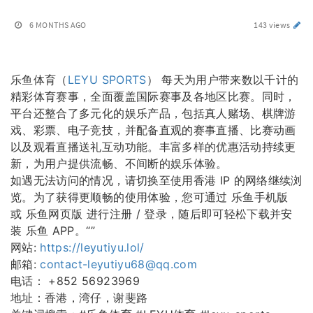
6 MONTHS AGO
143 views
乐鱼体育（
LEYU SPORTS
） 每天为用户带来数以千计的
精彩体育赛事，全面覆盖国际赛事及各地区比赛。同时，
平台还整合了多元化的娱乐产品，包括真人赌场、棋牌游
戏、彩票、电子竞技，并配备直观的赛事直播、比赛动画
以及观看直播送礼互动功能。丰富多样的优惠活动持续更
新，为用户提供流畅、不间断的娱乐体验。
如遇无法访问的情况，请切换至使用香港 IP 的网络继续浏
览。为了获得更顺畅的使用体验，您可通过 乐鱼手机版
或 乐鱼网页版 进行注册 / 登录，随后即可轻松下载并安
装 乐鱼 APP。“”
网站:
https://leyutiyu.lol/
邮箱:
contact-leyutiyu68@qq.com
电话： +852 56923969
地址：香港，湾仔，谢斐路