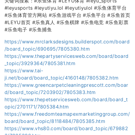
关键词搜索：#乐鱼体育 #LEYU体育 #leyu_sports
#leyusports #leyutiyu.lol #leyutiyulol #乐鱼体育平台
#乐鱼体育管方网站 #乐鱼游戏平台 #乐鱼平台 #乐鱼首页
#LEYU首页 #乐鱼真人 #乐鱼棋牌 #乐鱼电竞 #乐鱼彩票
#乐鱼电子 #乐鱼捕鱼
https://www.mrclarksdesigns.builderspot.com/board
/board_topic/690695/7805380.htm
https://www.thepartyservicesweb.com/board/board
_topic/3929364/7805381.htm
https://www.tai-
ji.net/board/board_topic/4160148/7805382.htm
https://www.greencarpetcleaningprescott.com/boar
d/board_topic/7203902/7805383.htm
https://www.thepetservicesweb.com/board/board_t
opic/2701171/7805384.htm
https://www.freedomteamapexmarketinggroup.com/
board/board_topic/8118484/7805385.htm
https://www.vhs80.com/board/board_topic/679882