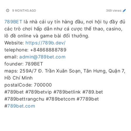
9 MONTHS AGO
369 views
789BET
là nhà cái uy tín hàng đầu, nơi hội tụ đầy đủ
các trò chơi hấp dẫn như cá cược thể thao, casino,
lô đề online và game bài đổi thưởng.
Website:
https://789b.dev/
telephone: +84868888789
email:
admin@789bet.com
founder: 789BET
maps: 259A/7 Đ. Trần Xuân Soạn, Tân Hưng, Quận 7,
Hồ Chí Minh
postalCode: 700000
#789bet #789betvip #789betlink #789.bet
#789bettrangchu #789betcom #7789bet
#
789bet.com