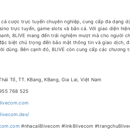
 cá cược trực tuyến chuyên nghiệp, cung cấp đa dạng dị
sino trực tuyến, game slots và bắn cá. Với giao diện hiệ
hanh, 8LIVE mang đến trải nghiệm mượt mà cho người chơ
đặc biệt chú trọng đến bảo mật thông tin và giao dịch, 
ười dùng. Bên cạnh đó, 8LIVE còn cung cấp các chương t
 Thái Tổ, TT. KBang, KBang, Gia Lai, Việt Nam
0955 768 525
livecom.com
8livecom.dev/
ecom.com
#nhacai8livecom #link8livecom #trangchu8liv