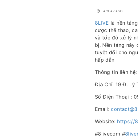
A YEAR AGO
8LIVE
là nền tảng
cược thể thao, ca
và tốc độ xử lý n
bị. Nền tảng này 
tuyệt đối cho ng
hấp dẫn
Thông tin liên hệ:
Địa Chỉ: 19 Đ. Lý
Số Điện Thoại : 
Email:
contact@8
Website:
https://
#8livecom #
8liv