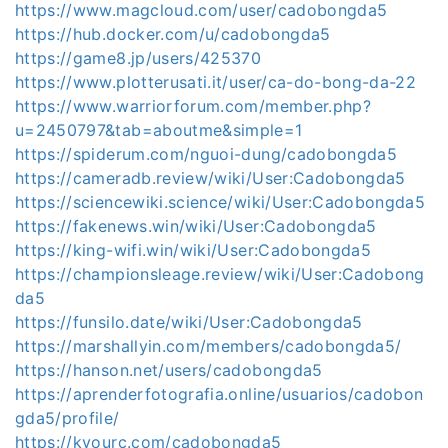
https://www.magcloud.com/user/cadobongda5
https://hub.docker.com/u/cadobongda5
https://game8.jp/users/425370
https://www.plotterusati.it/user/ca-do-bong-da-22
https://www.warriorforum.com/member.php?
u=2450797&tab=aboutme&simple=1
https://spiderum.com/nguoi-dung/cadobongda5
https://cameradb.review/wiki/User:Cadobongda5
https://sciencewiki.science/wiki/User:Cadobongda5
https://fakenews.win/wiki/User:Cadobongda5
https://king-wifi.win/wiki/User:Cadobongda5
https://championsleage.review/wiki/User:Cadobong
da5
https://funsilo.date/wiki/User:Cadobongda5
https://marshallyin.com/members/cadobongda5/
https://hanson.net/users/cadobongda5
https://aprenderfotografia.online/usuarios/cadobon
gda5/profile/
https://kyourc.com/cadobongda5