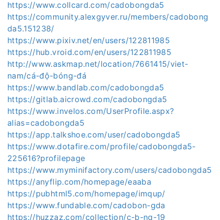
https://www.collcard.com/cadobongda5
https://community.alexgyver.ru/members/cadobong
da5.151238/
https://www.pixiv.net/en/users/122811985
https://hub.vroid.com/en/users/122811985
http://www.askmap.net/location/7661415/viet-
nam/cá-độ-bóng-đá
https://www.bandlab.com/cadobongda5
https://gitlab.aicrowd.com/cadobongda5
https://www.invelos.com/UserProfile.aspx?
alias=cadobongda5
https://app.talkshoe.com/user/cadobongda5
https://www.dotafire.com/profile/cadobongda5-
225616?profilepage
https://www.myminifactory.com/users/cadobongda5
https://anyflip.com/homepage/eaaba
https://pubhtml5.com/homepage/imqup/
https://www.fundable.com/cadobon-gda
https://huzzaz.com/collection/c-b-ng-19