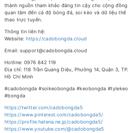
thành nguồn tham khảo đáng tin cậy cho cộng đồng
quan tâm đến cá độ bóng đá, soi kèo và dữ liệu thể
thao trực tuyến.
Thông tin liên hệ:
Website:
https://cadobongda.cloud
Email: support@cadobongda.cloud
Hotline: 0976 842 119
Địa chỉ: 118 Trần Quang Diệu, Phường 14, Quận 3, TP.
Hồ Chí Minh
#cadobongda #soikeobongda #keobongda #tylekeo
#bongda
https://twitter.com/cadobongda5
https://www.pinterest.com/cadobongda5/
https://profile.hatena.ne.jp/cadobongda5/
https://www.youtube.com/@cadobongda5