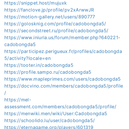
https://snippet.host/mujuxk
https://fanclove.jp/profile/pv2xArwwJR
https://motion-gallery.net/users/890777
https://golosknig.com/profile/cadobongda5/
https://secondstreet.ru/profile/cadobongda5/
https://www.iniuria.us/forum/member.php?640221-
cadobongda5
https://participez.perigueux.fr/profiles/cadobongda
5/activity?locale=en
https://tooter.in/cadobongda5
https://profile.sampo.ru/cadobongda5
https://www.mapleprimes.com/users/cadobongda5
https://docvino.com/members/cadobongda5/profile
/
https://mel-
assessment.com/members/cadobongda5/profile/
https://menwiki.men/wiki/User:Cadobongda5
https://schoolido.lu/user/cadobongda5/
https://eternagame.org/players/601319