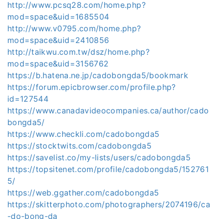
http://www.pcsq28.com/home.php?
mod=space&uid=1685504
http://www.v0795.com/home.php?
mod=space&uid=2410856
http://taikwu.com.tw/dsz/home.php?
mod=space&uid=3156762
https://b.hatena.ne.jp/cadobongda5/bookmark
https://forum.epicbrowser.com/profile.php?
id=127544
https://www.canadavideocompanies.ca/author/cado
bongda5/
https://www.checkli.com/cadobongda5
https://stocktwits.com/cadobongda5
https://savelist.co/my-lists/users/cadobongda5
https://topsitenet.com/profile/cadobongda5/152761
5/
https://web.ggather.com/cadobongda5
https://skitterphoto.com/photographers/2074196/ca
-do-bong-da