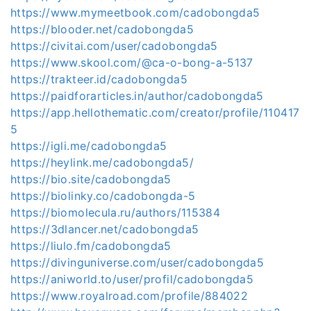
https://www.mymeetbook.com/cadobongda5
https://blooder.net/cadobongda5
https://civitai.com/user/cadobongda5
https://www.skool.com/@ca-o-bong-a-5137
https://trakteer.id/cadobongda5
https://paidforarticles.in/author/cadobongda5
https://app.hellothematic.com/creator/profile/110417
5
https://igli.me/cadobongda5
https://heylink.me/cadobongda5/
https://bio.site/cadobongda5
https://biolinky.co/cadobongda-5
https://biomolecula.ru/authors/115384
https://3dlancer.net/cadobongda5
https://liulo.fm/cadobongda5
https://divinguniverse.com/user/cadobongda5
https://aniworld.to/user/profil/cadobongda5
https://www.royalroad.com/profile/884022