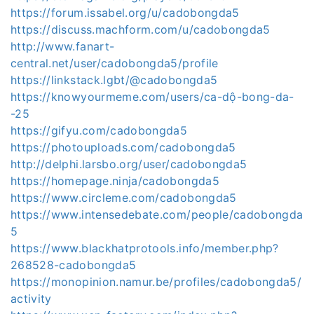
https://forum.issabel.org/u/cadobongda5
https://discuss.machform.com/u/cadobongda5
http://www.fanart-
central.net/user/cadobongda5/profile
https://linkstack.lgbt/@cadobongda5
https://knowyourmeme.com/users/ca-dộ-bong-da-
-25
https://gifyu.com/cadobongda5
https://photouploads.com/cadobongda5
http://delphi.larsbo.org/user/cadobongda5
https://homepage.ninja/cadobongda5
https://www.circleme.com/cadobongda5
https://www.intensedebate.com/people/cadobongda
5
https://www.blackhatprotools.info/member.php?
268528-cadobongda5
https://monopinion.namur.be/profiles/cadobongda5/
activity