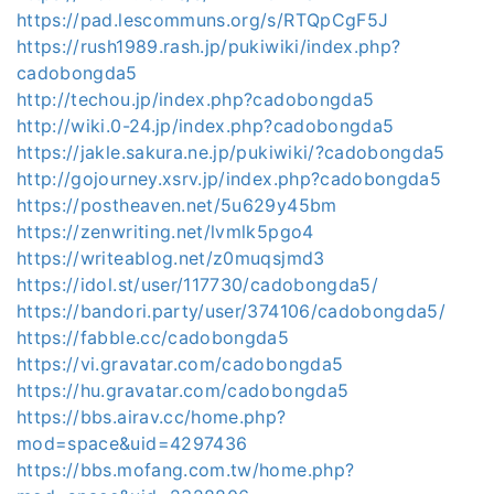
https://pad.lescommuns.org/s/RTQpCgF5J
https://rush1989.rash.jp/pukiwiki/index.php?
cadobongda5
http://techou.jp/index.php?cadobongda5
http://wiki.0-24.jp/index.php?cadobongda5
https://jakle.sakura.ne.jp/pukiwiki/?cadobongda5
http://gojourney.xsrv.jp/index.php?cadobongda5
https://postheaven.net/5u629y45bm
https://zenwriting.net/lvmlk5pgo4
https://writeablog.net/z0muqsjmd3
https://idol.st/user/117730/cadobongda5/
https://bandori.party/user/374106/cadobongda5/
https://fabble.cc/cadobongda5
https://vi.gravatar.com/cadobongda5
https://hu.gravatar.com/cadobongda5
https://bbs.airav.cc/home.php?
mod=space&uid=4297436
https://bbs.mofang.com.tw/home.php?