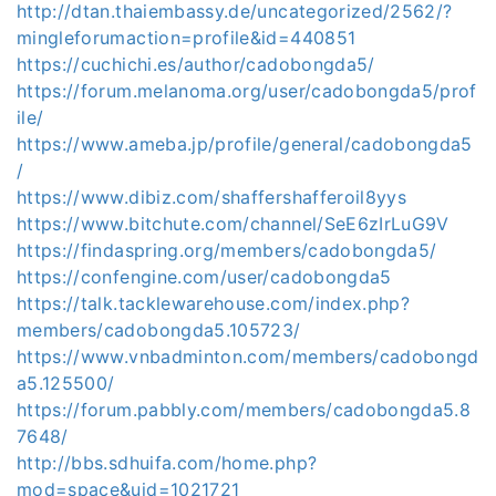
http://dtan.thaiembassy.de/uncategorized/2562/?
mingleforumaction=profile&id=440851
https://cuchichi.es/author/cadobongda5/
https://forum.melanoma.org/user/cadobongda5/prof
ile/
https://www.ameba.jp/profile/general/cadobongda5
/
https://www.dibiz.com/shaffershafferoil8yys
https://www.bitchute.com/channel/SeE6zIrLuG9V
https://findaspring.org/members/cadobongda5/
https://confengine.com/user/cadobongda5
https://talk.tacklewarehouse.com/index.php?
members/cadobongda5.105723/
https://www.vnbadminton.com/members/cadobongd
a5.125500/
https://forum.pabbly.com/members/cadobongda5.8
7648/
http://bbs.sdhuifa.com/home.php?
mod=space&uid=1021721