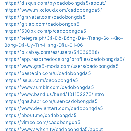
https://disqus.com/by/cadobongda5/about/
https://www.mixcloud.com/cadobongda5/
https://gravatar.com/cadobongda5
https://gitlab.com/cadobongda5
https://500px.com/p/cadobongda5
https://telegra.ph/Cá-Độ-Bóng-Đá--Trang-Soi-Kèo-
Bóng-Đá-Uy-Tín-Hàng-Đầu-01-06
https://pixabay.com/es/users/54069588/
https://app.readthedocs.org/profiles/cadobongda5/
https://www.gta5-mods.com/users/cadobongda5
https://pastebin.com/u/cadobongda5
https://issuu.com/cadobongda5
https://www.tumblr.com/cadobongda5
https://www.band.us/band/101152273/intro
https://qna.habr.com/user/cadobongda5
https://www.deviantart.com/cadobongda5
https://about.me/cadobongda5
https://vimeo.com/cadobongda5
https://www.twitch.tv/cadobongda5/about