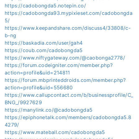
https://cadobongda5.notepin.co/
https://cadobongda93.mypixieset.com/cadobongda
5/
https://www.keepandshare.com/discuss4/33808/c-
b-ng
https://baskadia.com/user/gah4
https://coub.com/cadobongda5
https://www.niftygateway.com/@caobonga2778/
https://forum.codeigniter.com/member.php?
action=profile&uid=214811
https://forum.mbprinteddroids.com/member.php?
action=profile&uid=556680
https://www.callupcontact.com/b/businessprofile/C_
BNG_/9927629
https://manylink.co/@cadobongda5
https://epiphonetalk.com/members/cadobongda5.8
4279/
https://www.mateball.com/cadobongda5