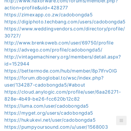
http://www.haxorware.com/forums/member.php?
action=profile&uid=428277
https://zimexapp.co.zw/cadobongda5
https://digiphoto.techbang.com/users/cadobongda5
https://www.weddingvendors.com/directory/profile/
30727/
http://www.brenkoweb.com/user/69750/profile
https://advego.com/profile/cadobongda5/
http://vintagemachinery.org/members/detail.aspx?
id=152944
https://bettermode.com/hub/member/8p7IfrvOlG
https://forum.dboglobal.to/wsc/index.php?
user/134287-cadobongda5/#about
https://cloud.anylogic.com/profile/user/6aa26271-
828e-4b49-be26-fcc620b12c82
https://luma.com/user/cadobongda5
https://myget.org/users/cadobongda5
https://hukukevi.net/user/cadobongda5
https://pumpyoursound.com/u/user/1568003