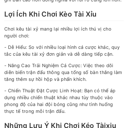
Lợi Ích Khi Chơi Kèo Tài Xỉu
Chơi kêu tài xỷ mang lại nhiều lợi ích thú vị cho
người chơi:
- Dễ Hiểu: So với nhiều loại hình cá cược khác, quy
tắc của kêu tài xỷ đơn giản và dễ dàng tiếp cận.
- Nâng Cao Trải Nghiệm Cá Cược: Việc theo dõi
diễn biến trận đấu thông qua tổng số bàn thắng làm
tăng thêm sự hồi hộp và phấn khích.
- Chiến Thuật Đặt Cược Linh Hoạt: Bạn có thể áp
dụng nhiều chiến thuật khác nhau tùy thuộc vào
phong độ của hai đội bóng cũng như tình huống
thực tế trong mỗi trận đấu.
Những Lưu Ý Khi Chơi Kéo Tàixiu