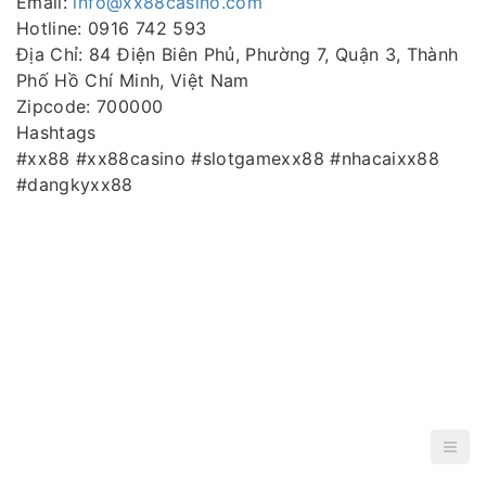
Email:
info@xx88casino.com
Hotline: 0916 742 593
Địa Chỉ: 84 Điện Biên Phủ, Phường 7, Quận 3, Thành
Phố Hồ Chí Minh, Việt Nam
Zipcode: 700000
Hashtags
#xx88 #xx88casino #slotgamexx88 #nhacaixx88
#dangkyxx88