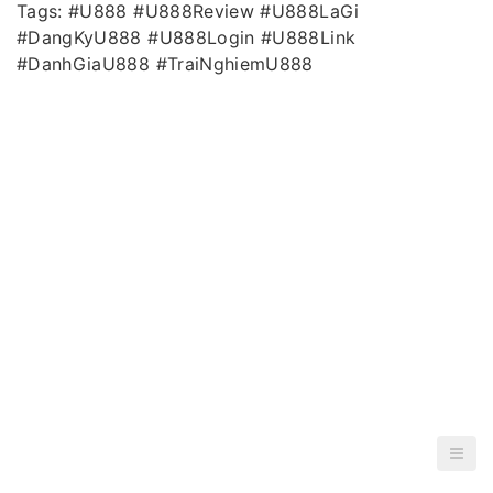
Tags: #U888 #U888Review #U888LaGi
#DangKyU888 #U888Login #U888Link
#DanhGiaU888 #TraiNghiemU888