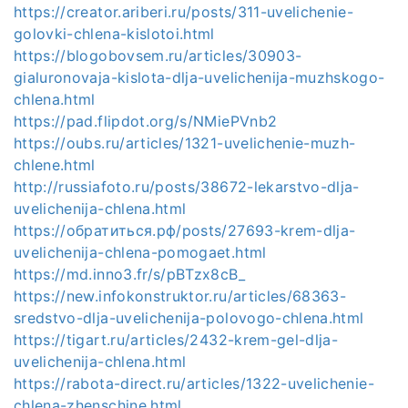
https://creator.ariberi.ru/posts/311-uvelichenie-
golovki-chlena-kislotoi.html
https://blogobovsem.ru/articles/30903-
gialuronovaja-kislota-dlja-uvelichenija-muzhskogo-
chlena.html
https://pad.flipdot.org/s/NMiePVnb2
https://oubs.ru/articles/1321-uvelichenie-muzh-
chlene.html
http://russiafoto.ru/posts/38672-lekarstvo-dlja-
uvelichenija-chlena.html
https://обратиться.рф/posts/27693-krem-dlja-
uvelichenija-chlena-pomogaet.html
https://md.inno3.fr/s/pBTzx8cB_
https://new.infokonstruktor.ru/articles/68363-
sredstvo-dlja-uvelichenija-polovogo-chlena.html
https://tigart.ru/articles/2432-krem-gel-dlja-
uvelichenija-chlena.html
https://rabota-direct.ru/articles/1322-uvelichenie-
chlena-zhenschine.html