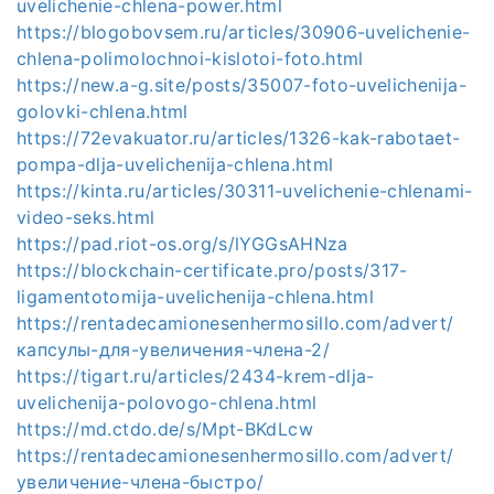
uvelichenie-chlena-power.html
https://blogobovsem.ru/articles/30906-uvelichenie-
chlena-polimolochnoi-kislotoi-foto.html
https://new.a-g.site/posts/35007-foto-uvelichenija-
golovki-chlena.html
https://72evakuator.ru/articles/1326-kak-rabotaet-
pompa-dlja-uvelichenija-chlena.html
https://kinta.ru/articles/30311-uvelichenie-chlenami-
video-seks.html
https://pad.riot-os.org/s/lYGGsAHNza
https://blockchain-certificate.pro/posts/317-
ligamentotomija-uvelichenija-chlena.html
https://rentadecamionesenhermosillo.com/advert/
капсулы-для-увеличения-члена-2/
https://tigart.ru/articles/2434-krem-dlja-
uvelichenija-polovogo-chlena.html
https://md.ctdo.de/s/Mpt-BKdLcw
https://rentadecamionesenhermosillo.com/advert/
увеличение-члена-быстро/