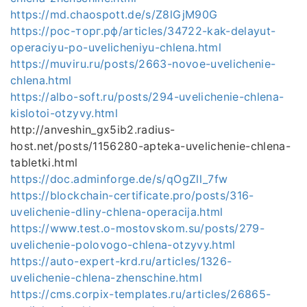
https://md.chaospott.de/s/Z8lGjM90G
https://рос-торг.рф/articles/34722-kak-delayut-
operaciyu-po-uvelicheniyu-chlena.html
https://muviru.ru/posts/2663-novoe-uvelichenie-
chlena.html
https://albo-soft.ru/posts/294-uvelichenie-chlena-
kislotoi-otzyvy.html
http://anveshin_gx5ib2.radius-
host.net/posts/1156280-apteka-uvelichenie-chlena-
tabletki.html
https://doc.adminforge.de/s/qOgZll_7fw
https://blockchain-certificate.pro/posts/316-
uvelichenie-dliny-chlena-operacija.html
https://www.test.o-mostovskom.su/posts/279-
uvelichenie-polovogo-chlena-otzyvy.html
https://auto-expert-krd.ru/articles/1326-
uvelichenie-chlena-zhenschine.html
https://cms.corpix-templates.ru/articles/26865-