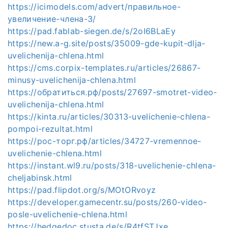
https://icimodels.com/advert/правильное-
увеличение-члена-3/
https://pad.fablab-siegen.de/s/2oI6BLaEy
https://new.a-g.site/posts/35009-gde-kupit-dlja-
uvelichenija-chlena.html
https://cms.corpix-templates.ru/articles/26867-
minusy-uvelichenija-chlena.html
https://обратиться.рф/posts/27697-smotret-video-
uvelichenija-chlena.html
https://kinta.ru/articles/30313-uvelichenie-chlena-
pompoi-rezultat.html
https://рос-торг.рф/articles/34727-vremennoe-
uvelichenie-chlena.html
https://instant.wl9.ru/posts/318-uvelichenie-chlena-
cheljabinsk.html
https://pad.flipdot.org/s/MOtORvoyz
https://developer.gamecentr.su/posts/260-video-
posle-uvelichenie-chlena.html
https://hedgedoc.stusta.de/s/R4tfSTJxe