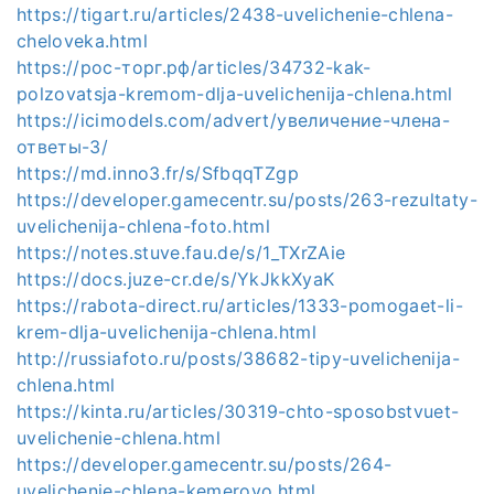
https://tigart.ru/articles/2438-uvelichenie-chlena-
cheloveka.html
https://рос-торг.рф/articles/34732-kak-
polzovatsja-kremom-dlja-uvelichenija-chlena.html
https://icimodels.com/advert/увеличение-члена-
ответы-3/
https://md.inno3.fr/s/SfbqqTZgp
https://developer.gamecentr.su/posts/263-rezultaty-
uvelichenija-chlena-foto.html
https://notes.stuve.fau.de/s/1_TXrZAie
https://docs.juze-cr.de/s/YkJkkXyaK
https://rabota-direct.ru/articles/1333-pomogaet-li-
krem-dlja-uvelichenija-chlena.html
http://russiafoto.ru/posts/38682-tipy-uvelichenija-
chlena.html
https://kinta.ru/articles/30319-chto-sposobstvuet-
uvelichenie-chlena.html
https://developer.gamecentr.su/posts/264-
uvelichenie-chlena-kemerovo.html