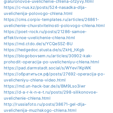
gialuronovoe-uvelichenie-chlena-otzyvy.html
https://c-nus.kz/posts/524-nasadka-dlja-
uvelichenija-polovogo-chlena.html
https://cms.corpix-templates.ru/articles/26861-
uvelichenie-chuvstvitelnosti-polovogo-chlena.html
https://poet-rock.ru/posts/21286-samoe-
effektivnoe-uvelichenie-chlena.html
https://md.ctdo.de/s/YCQeSSZ-BU
https://hedgedoc.stusta.de/s/ZkHj_hXgb
https://blogobovsem.ru/articles/30902-kak-
prohodit-operacija-po-uvelicheniyu-chlena.html
https://pad.darmstadt.social/s/WYevi1KpWK
https://обратиться.рф/posts/27692-operacija-po-
uvelicheniyu-chlena-video.html
https://md.un-hack-bar.de/s/BM9Lso3iwr
https://d-a-r-k-n-e-t.ru/posts/298-silikonovoe-
uvelichenie-chlena.html
http://russiafoto.ru/posts/38671-gel-dlja-
uvelichenija-muzhskogo-chlena.html