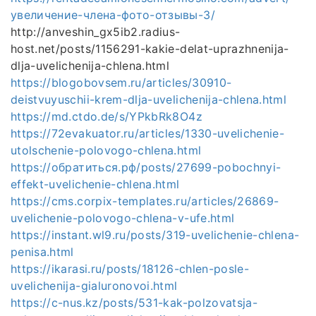
увеличение-члена-фото-отзывы-3/
http://anveshin_gx5ib2.radius-
host.net/posts/1156291-kakie-delat-uprazhnenija-
dlja-uvelichenija-chlena.html
https://blogobovsem.ru/articles/30910-
deistvuyuschii-krem-dlja-uvelichenija-chlena.html
https://md.ctdo.de/s/YPkbRk8O4z
https://72evakuator.ru/articles/1330-uvelichenie-
utolschenie-polovogo-chlena.html
https://обратиться.рф/posts/27699-pobochnyi-
effekt-uvelichenie-chlena.html
https://cms.corpix-templates.ru/articles/26869-
uvelichenie-polovogo-chlena-v-ufe.html
https://instant.wl9.ru/posts/319-uvelichenie-chlena-
penisa.html
https://ikarasi.ru/posts/18126-chlen-posle-
uvelichenija-gialuronovoi.html
https://c-nus.kz/posts/531-kak-polzovatsja-