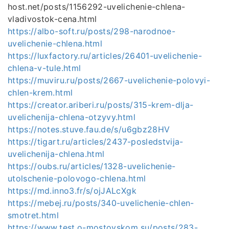
host.net/posts/1156292-uvelichenie-chlena-
vladivostok-cena.html
https://albo-soft.ru/posts/298-narodnoe-
uvelichenie-chlena.html
https://luxfactory.ru/articles/26401-uvelichenie-
chlena-v-tule.html
https://muviru.ru/posts/2667-uvelichenie-polovyi-
chlen-krem.html
https://creator.ariberi.ru/posts/315-krem-dlja-
uvelichenija-chlena-otzyvy.html
https://notes.stuve.fau.de/s/u6gbz28HV
https://tigart.ru/articles/2437-posledstvija-
uvelichenija-chlena.html
https://oubs.ru/articles/1328-uvelichenie-
utolschenie-polovogo-chlena.html
https://md.inno3.fr/s/ojJALcXgk
https://mebej.ru/posts/340-uvelichenie-chlen-
smotret.html
https://www.test.o-mostovskom.su/posts/283-