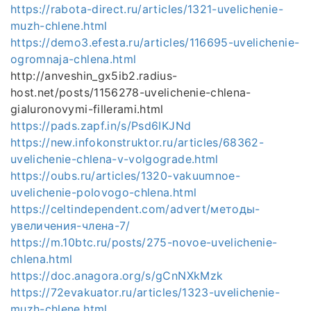
https://rabota-direct.ru/articles/1321-uvelichenie-
muzh-chlene.html
https://demo3.efesta.ru/articles/116695-uvelichenie-
ogromnaja-chlena.html
http://anveshin_gx5ib2.radius-
host.net/posts/1156278-uvelichenie-chlena-
gialuronovymi-fillerami.html
https://pads.zapf.in/s/Psd6IKJNd
https://new.infokonstruktor.ru/articles/68362-
uvelichenie-chlena-v-volgograde.html
https://oubs.ru/articles/1320-vakuumnoe-
uvelichenie-polovogo-chlena.html
https://celtindependent.com/advert/методы-
увеличения-члена-7/
https://m.10btc.ru/posts/275-novoe-uvelichenie-
chlena.html
https://doc.anagora.org/s/gCnNXkMzk
https://72evakuator.ru/articles/1323-uvelichenie-
muzh-chlene.html