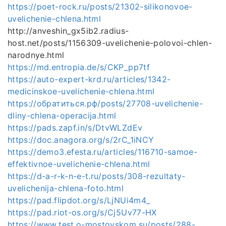
https://poet-rock.ru/posts/21302-silikonovoe-
uvelichenie-chlena.html
http://anveshin_gx5ib2.radius-
host.net/posts/1156309-uvelichenie-polovoi-chlen-
narodnye.html
https://md.entropia.de/s/CKP_pp7tf
https://auto-expert-krd.ru/articles/1342-
medicinskoe-uvelichenie-chlena.html
https://обратиться.рф/posts/27708-uvelichenie-
dliny-chlena-operacija.html
https://pads.zapf.in/s/DtvWLZdEv
https://doc.anagora.org/s/2rC_1iNCY
https://demo3.efesta.ru/articles/116710-samoe-
effektivnoe-uvelichenie-chlena.html
https://d-a-r-k-n-e-t.ru/posts/308-rezultaty-
uvelichenija-chlena-foto.html
https://pad.flipdot.org/s/LjNUi4m4_
https://pad.riot-os.org/s/Cj5Uv77-HX
https://www.test.o-mostovskom.su/posts/288-