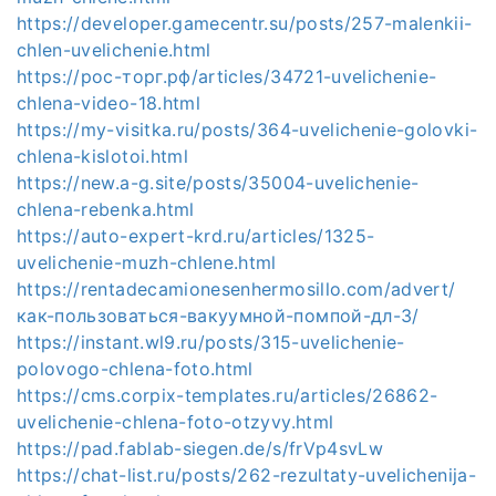
https://developer.gamecentr.su/posts/257-malenkii-
chlen-uvelichenie.html
https://рос-торг.рф/articles/34721-uvelichenie-
chlena-video-18.html
https://my-visitka.ru/posts/364-uvelichenie-golovki-
chlena-kislotoi.html
https://new.a-g.site/posts/35004-uvelichenie-
chlena-rebenka.html
https://auto-expert-krd.ru/articles/1325-
uvelichenie-muzh-chlene.html
https://rentadecamionesenhermosillo.com/advert/
как-пользоваться-вакуумной-помпой-дл-3/
https://instant.wl9.ru/posts/315-uvelichenie-
polovogo-chlena-foto.html
https://cms.corpix-templates.ru/articles/26862-
uvelichenie-chlena-foto-otzyvy.html
https://pad.fablab-siegen.de/s/frVp4svLw
https://chat-list.ru/posts/262-rezultaty-uvelichenija-