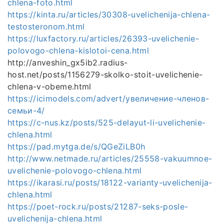
chlena-foto.html
https://kinta.ru/articles/30308-uvelichenija-chlena-
testosteronom.html
https://luxfactory.ru/articles/26393-uvelichenie-
polovogo-chlena-kislotoi-cena.html
http://anveshin_gx5ib2.radius-
host.net/posts/1156279-skolko-stoit-uvelichenie-
chlena-v-obeme.html
https://icimodels.com/advert/увеличение-членов-
семьи-4/
https://c-nus.kz/posts/525-delayut-li-uvelichenie-
chlena.html
https://pad.mytga.de/s/QGeZiLB0h
http://www.netmade.ru/articles/25558-vakuumnoe-
uvelichenie-polovogo-chlena.html
https://ikarasi.ru/posts/18122-varianty-uvelichenija-
chlena.html
https://poet-rock.ru/posts/21287-seks-posle-
uvelichenija-chlena.html