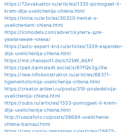
https://72evakuator.ru/articles/1335-pomogaet-li-
krem-dlja-uvelichenija-chlena.html
https://kinta.ru/articles/30320-hentai-s-
uvelicheniem-chlena.html
https://icimodels.com/advert/купить-для-
увеличения-члена/
https://auto-expert-krd.ru/articles/1339-espander-
dlja-uvelichenija-chlena.html
https://md.chaospott.de/s/t2bW_4dAY
https://pad.darmstadt.social/s/67FQx2gJ0w
https://new.infokonstruktor.ru/articles/68371-
ligamentotomija-uvelichenija-chlena.html
https://creator.ariberi.ru/posts/319-posledstvija-
uvelichenija-chlena.html
https://oubs.ru/articles/1333-pomogaet-li-krem-
dlja-uvelichenija-chlena.html
http://russiafoto.ru/posts/38684-uvelichenie-
chlena-barnaul.html
https://cms.corpix-templates.ru/articles/26875-