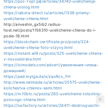
https://рос-торг.рф/articles/34740-uvelichenija-
chlena-urolog.html
https://rabota-direct.ru/articles/1339-priemy-
uvelichenie-chlena.html
http://anveshin_gx5ib2.radius-
host.net/posts/1156310-uvelichenie-chlena-do-i-
posle-18.html
https://blockchain-certificate.pro/posts/324-
uvelichenie-chlena-foto-otzyvy.html
https://instant.wl9.ru/posts/325-uvelichenie-chlena-
v-novosibirske.html
https://icimodels.com/advert/увеличения-члена-
домашний/
https://pad.mytga.de/s/zqoRcx_YH
http://www.netmade.ru/articles/25575-uvelichenie-
kolichestva-chlenov-semi.html
https://m.10btc.ru/posts/283-uvelichenie-tolschiny-
polovogo-chlena.html
https://luxfactory.ru/articles/26411-deistvuyuschii-