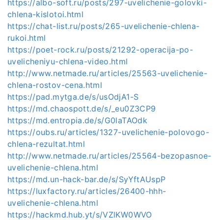
https://albo-soft.ru/posts/297-uvelichenie-golovki-
chlena-kislotoi.html
https://chat-list.ru/posts/265-uvelichenie-chlena-
rukoi.html
https://poet-rock.ru/posts/21292-operacija-po-
uvelicheniyu-chlena-video.html
http://www.netmade.ru/articles/25563-uvelichenie-
chlena-rostov-cena.html
https://pad.mytga.de/s/usOdjA1-S
https://md.chaospott.de/s/_eu0Z3CP9
https://md.entropia.de/s/G0laTAOdk
https://oubs.ru/articles/1327-uvelichenie-polovogo-
chlena-rezultat.html
http://www.netmade.ru/articles/25564-bezopasnoe-
uvelichenie-chlena.html
https://md.un-hack-bar.de/s/SyYftAUspP
https://luxfactory.ru/articles/26400-hhh-
uvelichenie-chlena.html
https://hackmd.hub.yt/s/VZlKW0WVO