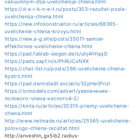
vakuumnym-dlja-uvelichenija-chlena.html
https://d-a-r-k-n-e-t.ru/posts/303-rezultat-posle-
uvelichenija-chlena.html
https://new.infokonstruktor.ru/articles/68365-
uvelichenie-chlena-krovyu.html
https://new.a-g.site/posts/35011-samoe-
effektivnoe-uvelichenie-chlena.html
https://pad.fablab-siegen.de/s/uhj4hYqqO
https://pads.zapf.in/s/PhRUCxNXX
https://chat-list.ru/posts/266-uvelichenie-chlena-
bystro.html
https://pad.darmstadt.social/s/32pHe0Fnzi
https://icimodels.com/advert/увеличение-
полового-члена-кислотой-2/
https://kinta.ru/articles/30315-priemy-uvelichenie-
chlena.html
http://www.netmade.ru/articles/25565-uvelichenie-
polovogo-chlena-rezultat.html
http://anveshin_gx5ib2.radius-