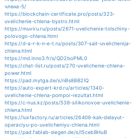
члена-5/
https://blockchain-certificate.pro/posts/323-
uvelichenie-chlena-bystro.html
https://muviru.ru/posts/2671-uvelichenie-tolschiny-
polovogo-chlena.html
https://d-a-r-k-n-e-t.ru/posts/307-sait-uvelichenija-
chlena.html
https://md.inno3.fr/s/QD2boPML0
https://chat-list.ru/posts/270-uvelichenie-chlena-
power.html
https://pad.mytga.de/s/nBs8BB2IQ
https://auto-expert-krd.ru/articles/1340-
uvelichenie-chlena-pompoi-rezultat.html
https://c-nus.kz/posts/538-silikonovoe-uvelichenie-
chlena.html
https://luxfactory.ru/articles/26409-kak-delayut-
operaciyu-po-uvelicheniyu-chlena.html
https://pad.fablab-siegen.de/s/l5cebBHuB