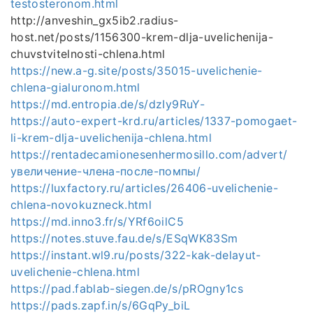
testosteronom.html
http://anveshin_gx5ib2.radius-
host.net/posts/1156300-krem-dlja-uvelichenija-
chuvstvitelnosti-chlena.html
https://new.a-g.site/posts/35015-uvelichenie-
chlena-gialuronom.html
https://md.entropia.de/s/dzIy9RuY-
https://auto-expert-krd.ru/articles/1337-pomogaet-
li-krem-dlja-uvelichenija-chlena.html
https://rentadecamionesenhermosillo.com/advert/
увеличение-члена-после-помпы/
https://luxfactory.ru/articles/26406-uvelichenie-
chlena-novokuzneck.html
https://md.inno3.fr/s/YRf6oilC5
https://notes.stuve.fau.de/s/ESqWK83Sm
https://instant.wl9.ru/posts/322-kak-delayut-
uvelichenie-chlena.html
https://pad.fablab-siegen.de/s/pROgny1cs
https://pads.zapf.in/s/6GqPy_biL