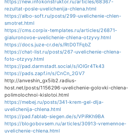
https://new.infokonstruktor.ru/articles/68367-
rezultat-posle-uvelichenija-chlena.html
https://albo-soft.ru/posts/299-uvelichenie-chlen-
smotret.html
https://cms.corpix-templates.ru/articles/26871-
gialuronovoe-uvelichenie-chlena-otzyvy.html
https://docs.juze-cr.de/s/RtD0TFqbZ
https://chat-list.ru/posts/267-uvelichenie-chlena-
foto-otzyvy.html
https://pad.darmstadt.social/s/iOIGr4Tk43
https://pads.zapf.in/s/CnCn_2GV7
http://anveshin_gx5ib2.radius-
host.net/posts/1156296-uvelichenie-golovki-chlena-
polimolochnoi-kislotoi.html
https://mebej.ru/posts/341-krem-gel-dlja-
uvelichenija-chlena.html
https://pad.fablab-siegen.de/s/VPiRKh9BA
https://blogobovsem.ru/articles/30913-vremennoe-
uvelichenie-chlena.html