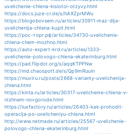
uvelichenie-chlena-kislotoi-otzyvy.html
https://docs.juze-cr.de/s/hAXZprMWu
https://blogobovsem.ru/articles/30911-maz-dlja-
uvelichenija-chlena-kupit.html
https://рос-торг.рф/articles/34730-uvelichenie-
chlena-chem-mozhno.html
https://auto-expert-krd.ru/articles/1333-
uvelichenie-polovogo-chlena-ekaterinburg.html
https://pad.flipdot.org/s/aqqKTPPNw
https://md.chaospott.de/s/Qp9mRuuln
https://muviru.ru/posts/2668-varianty-uvelichenija-
chlena.html
https://kinta.ru/articles/30317-uvelichenie-chlena-v-
nizhnem-novgorode.html
https://luxfactory.ru/articles/26403-kak-prohodit-
operacija-po-uvelicheniyu-chlena.html
http://www.netmade.ru/articles/25567-uvelichenie-
polovogo-chlena-ekaterinburg.html