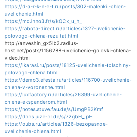
https://d-a-r-k-n-e-t.ru/posts/302-malenkii-chlen-
uvelichenie.html
https://md.inno3.fr/s/kQCx_u_h_
https://rabota-direct.ru/articles/1327-uvelichenie-
polovogo-chlena-rezultat.html
http://anveshin_gx5ib2.radius-
host.net/posts/1156288-uvelichenie-golovki-chlena-
video.html
https://ikarasi.ru/posts/18125-uvelichenie-tolschiny-
polovogo-chlena.html
https://demo3.efesta.ru/articles/116700-uvelichenie-
chlena-v-voronezhe.html
https://luxfactory.ru/articles/26399-uvelichenie-
chlena-ekspanderom.html
https://notes.stuve.fau.de/s/UmgPB2Kmf
https://docs.juze-cr.de/s/72gbH_IpH
https://oubs.ru/articles/1326-bezopasnoe-
uvelichenie-chlena.html