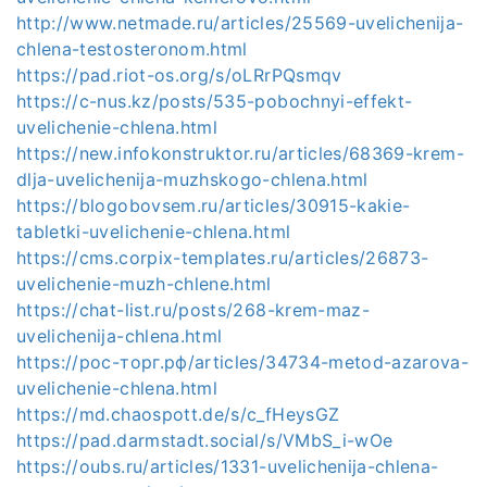
http://www.netmade.ru/articles/25569-uvelichenija-
chlena-testosteronom.html
https://pad.riot-os.org/s/oLRrPQsmqv
https://c-nus.kz/posts/535-pobochnyi-effekt-
uvelichenie-chlena.html
https://new.infokonstruktor.ru/articles/68369-krem-
dlja-uvelichenija-muzhskogo-chlena.html
https://blogobovsem.ru/articles/30915-kakie-
tabletki-uvelichenie-chlena.html
https://cms.corpix-templates.ru/articles/26873-
uvelichenie-muzh-chlene.html
https://chat-list.ru/posts/268-krem-maz-
uvelichenija-chlena.html
https://рос-торг.рф/articles/34734-metod-azarova-
uvelichenie-chlena.html
https://md.chaospott.de/s/c_fHeysGZ
https://pad.darmstadt.social/s/VMbS_i-wOe
https://oubs.ru/articles/1331-uvelichenija-chlena-