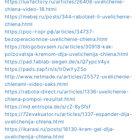
https://luxfactory.ru/articles/26408-uvelichenie-
chlena-video-18.html
https://mebej.ru/posts/344-rabotaet-li-uvelichenie-
chlena.html
https://рос-торг.рф/articles/34737-
bezoperacionnoe-uvelichenie-chlena.html
https://blogobovsem.ru/articles/30918-kak-
polzovatsja-kremom-dlja-uvelichenija-chlena.html
https://pad.fablab-siegen.de/s/Q7ypcV4yx
https://pads.zapf.in/s/tiOwYyZSo
http://www.netmade.ru/articles/25572-uvelichenie-
chlenami-video-seks.html
https://rabota-direct.ru/articles/1336-uvelichenie-
chlena-pompoi-rezultat.html
https://md.entropia.de/s/cZ-8ySfsf
https://72evakuator.ru/articles/1337-espander-dlja-
uvelichenija-chlena.html
https://ikarasi.ru/posts/18130-krem-gel-dlja-
uvelichenija-chlena.html