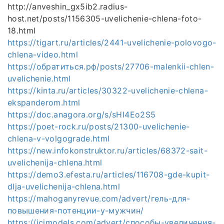
http://anveshin_gx5ib2.radius-
host.net/posts/1156305-uvelichenie-chlena-foto-
18.html
https://tigart.ru/articles/2441-uvelichenie-polovogo-
chlena-video.html
https://обратиться.рф/posts/27706-malenkii-chlen-
uvelichenie.html
https://kinta.ru/articles/30322-uvelichenie-chlena-
ekspanderom.html
https://doc.anagora.org/s/sHI4Eo2S5
https://poet-rock.ru/posts/21300-uvelichenie-
chlena-v-volgograde.html
https://new.infokonstruktor.ru/articles/68372-sait-
uvelichenija-chlena.html
https://demo3.efesta.ru/articles/116708-gde-kupit-
dlja-uvelichenija-chlena.html
https://mahoganyrevue.com/advert/гель-для-
повышения-потенции-у-мужчин/
https://icimodels.com/advert/способы-увеличения-