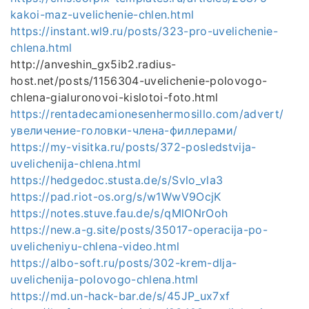
kakoi-maz-uvelichenie-chlen.html
https://instant.wl9.ru/posts/323-pro-uvelichenie-
chlena.html
http://anveshin_gx5ib2.radius-
host.net/posts/1156304-uvelichenie-polovogo-
chlena-gialuronovoi-kislotoi-foto.html
https://rentadecamionesenhermosillo.com/advert/
увеличение-головки-члена-филлерами/
https://my-visitka.ru/posts/372-posledstvija-
uvelichenija-chlena.html
https://hedgedoc.stusta.de/s/Svlo_vla3
https://pad.riot-os.org/s/w1WwV9OcjK
https://notes.stuve.fau.de/s/qMlONrOoh
https://new.a-g.site/posts/35017-operacija-po-
uvelicheniyu-chlena-video.html
https://albo-soft.ru/posts/302-krem-dlja-
uvelichenija-polovogo-chlena.html
https://md.un-hack-bar.de/s/45JP_ux7xf