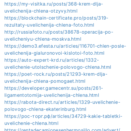
https://my-visitka.ru/posts/368-krem-dlja-
uvelichenija-chlena-otzyvy.html
https://blockchain-certificate.pro/posts/319-
rezultaty-uvelichenija-chlena-foto.html
http://russiafoto.ru/posts/38678-operacija-po-
uvelicheniyu-chlena-moskva.html
https://demo3.efesta.ru/articles/116701-chlen-posle-
uvelichenija-gialuronovoi-kislotoi-foto.html
https://auto-expert-krd.ru/articles/1332-
uvelichenie-utolschenie-polovogo-chlena.html
https://poet-rock.ru/posts/21293-krem-dlja-
uvelichenija-chlena-pomogaet.html
https://developer.gamecentr.su/posts/261-
ligamentotomija-uvelichenija-chlena.html
https://rabota-direct.ru/articles/1329-uvelichenie-
polovogo-chlena-ekaterinburg.html
https://рос-торг.рф/articles/34729-kakie-tabletki-
uvelichenie-chlena.html
https://rentadecamionesenhermosillo.com/advert/