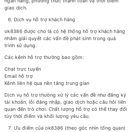
ngân hàng, phương thức thanh toán và thời điểm
giao dịch.
Dịch vụ hỗ trợ khách hàng
ok8386 được cho là có hệ thống hỗ trợ khách hàng
nhằm giải quyết các vấn đề phát sinh trong quá
trình sử dụng.
Các kênh hỗ trợ thường bao gồm:
Chat trực tuyến
Email hỗ trợ
Kênh liên hệ qua nền tảng trung gian
Dịch vụ hỗ trợ thường xử lý các vấn đề như đăng ký
tài khoản, lỗi đăng nhập, giao dịch hoặc câu hỏi liên
quan đến trò chơi. Chất lượng hỗ trợ có thể thay đổi
tùy thời điểm và khối lượng yêu cầu.
Ưu điểm của ok8386 (theo góc nhìn tổng quan)