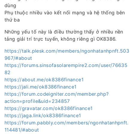
dùng
Phụ thuộc nhiều vào kết nối mạng và hệ thống bên
thứ ba
Những yếu tố này là điều thường thấy ở nhiều nền
tảng giải trí trực tuyến, không riêng gì OK8386.
https://talk.plesk.com/members/ngonhatanhpnft.503
967/#about
https://forums.sinsofasolarempire2.com/user/76635
82
https://about.me/ok8386finance1
https://jali.me/ok8386finance1
https://forum.codeigniter.com/member.php?
action=profile&uid=234857
https://gravatar.com/ok8386finance1
https://jaga.link/ok8386finance1
https://forum.pabbly.com/members/ngonhatanhpnft.
114481/#about