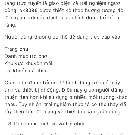
tảng trực tuyến là giao diện và trải nghiệm người
dùng. ok8386 được thiết kế theo hướng tương đối
đơn giản, với các danh mục chính được bố trí rõ
ràng.
Người dùng thường có thể dễ dàng truy cập vào:
Trang chủ
Danh mục trò chơi
Khu vực khuyến mãi
Tài khoản cá nhân
Giao diện được tối ưu để hoạt động trên cả máy
tính và thiết bị di động. Điều này giúp người dùng
thuận tiện hơn khi sử dụng ở nhiều môi trường khác
nhau. Tuy nhiên, trải nghiệm thực tế có thể thay đổi
tùy theo tốc độ mạng và thiết bị của người dùng.
Danh mục dịch vụ và trò chơi