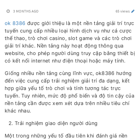
3 MONTHS AGO
65 views
ok 8386
được giới thiệu là một nền tảng giải trí trực
tuyến cung cấp nhiều loại hình dịch vụ như cá cược
thể thao, trò chơi casino, slot game và các trò chơi
giải trí khác. Nền tảng này hoạt động thông qua
website, cho phép người dùng truy cập bằng thiết bị
có kết nối internet như điện thoại hoặc máy tính.
Giống nhiều nền tảng cùng lĩnh vực, ok8386 hướng
đến việc cung cấp trải nghiệm giải trí đa dạng, kết
hợp giữa yếu tố trò chơi và tính tương tác trực
tuyến. Tuy nhiên, mức độ phổ biến và độ tin cậy của
nền tảng cần được xem xét dựa trên nhiều tiêu chí
khác nhau.
Trải nghiệm giao diện người dùng
Một trong những yếu tố đầu tiên khi đánh giá nền