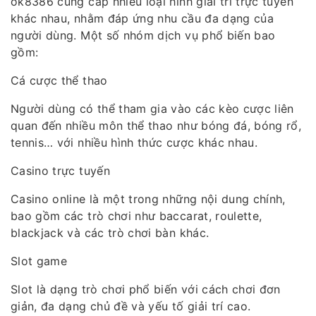
ok8386 cung cấp nhiều loại hình giải trí trực tuyến
khác nhau, nhằm đáp ứng nhu cầu đa dạng của
người dùng. Một số nhóm dịch vụ phổ biến bao
gồm:
Cá cược thể thao
Người dùng có thể tham gia vào các kèo cược liên
quan đến nhiều môn thể thao như bóng đá, bóng rổ,
tennis… với nhiều hình thức cược khác nhau.
Casino trực tuyến
Casino online là một trong những nội dung chính,
bao gồm các trò chơi như baccarat, roulette,
blackjack và các trò chơi bàn khác.
Slot game
Slot là dạng trò chơi phổ biến với cách chơi đơn
giản, đa dạng chủ đề và yếu tố giải trí cao.