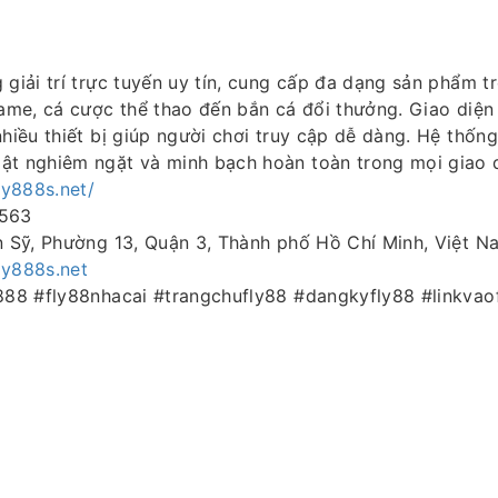
 giải trí trực tuyến uy tín, cung cấp đa dạng sản phẩm tr
game, cá cược thể thao đến bắn cá đổi thưởng. Giao diện 
nhiều thiết bị giúp người chơi truy cập dễ dàng. Hệ thốn
ật nghiêm ngặt và minh bạch hoàn toàn trong mọi giao d
fly888s.net/
 563
ăn Sỹ, Phường 13, Quận 3, Thành phố Hồ Chí Minh, Việt N
ly888s.net
y888 #fly88nhacai #trangchufly88 #dangkyfly88 #linkvao