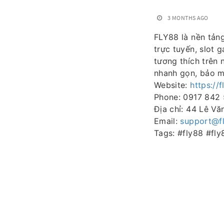
3 MONTHS AGO
FLY88 là nền tảng
trực tuyến, slot 
tương thích trên 
nhanh gọn, bảo m
Website:
https://
Phone: 0917 842
Địa chỉ: 44 Lê V
Email:
support@f
Tags: #fly88 #fl