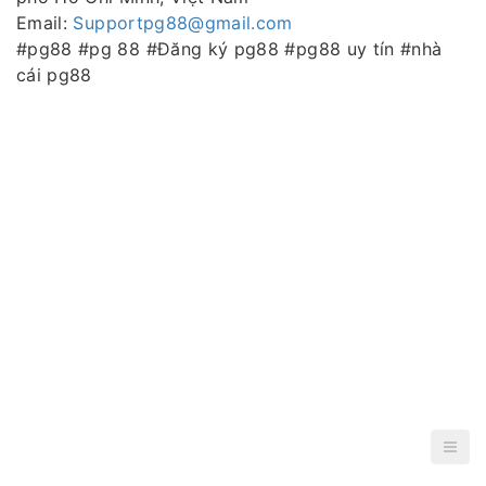
Email:
Supportpg88@gmail.com
#pg88 #pg 88 #Đăng ký pg88 #pg88 uy tín #nhà
cái pg88