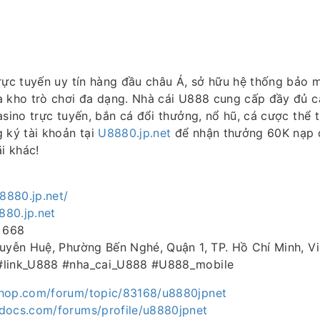
rực tuyến uy tín hàng đầu châu Á, sở hữu hệ thống bảo m
à kho trò chơi đa dạng. Nhà cái U888 cung cấp đầy đủ c
asino trực tuyến, bắn cá đổi thưởng, nổ hũ, cá cược thể 
 ký tài khoản tại
U8880.jp.net
để nhận thưởng 60K nạp 
ãi khác!
u8880.jp.net/
80.jp.net
3 668
guyễn Huệ, Phường Bến Nghé, Quận 1, TP. Hồ Chí Minh, V
#link_U888 #nha_cai_U888 #U888_mobile
shop.com/forum/topic/83168/u8880jpnet
docs.com/forums/profile/u8880jpnet