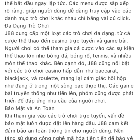
thể bắt đầu ngay lập tức. Các menu được sắp xếp
rõ ràng, giúp người dùng dễ dàng truy cập vào các
danh mục trò chơi khác nhau chỉ bằng vài cú click.
Đa Dạng Trò Chơi
J88 cung cấp một loạt các trò chơi đa dạng, từ cá
cược thể thao đến casino trực tuyến và game bài.
Người chơi có thể tham gia cá cược vào các sự kiện
thể thao lớn như bóng đá, bóng rổ, tennis, và nhiều
môn thể thao khác. Bên cạnh đó, J88 cũng nổi bật
với các trò chơi casino hấp dẫn như baccarat,
blackjack, và roulette, mang lại cảm giác hồi hộp
như đang ở trong một sòng bạc thực thụ. Các game
bài truyền thống như tiến lên, phỏm cũng được phát
triển để đáp ứng nhu cầu của người chơi.
Bảo Mật và An Toàn
Khi tham gia vào các trò chơi trực tuyến, vấn đề
bảo mật luôn được đặt lên hàng đầu. J88 cam kết
đảm bảo an toàn thông tin cho người dùng. Nền
tảng sử dụng công nghệ mã hóa tiên tiến để bảo vệ