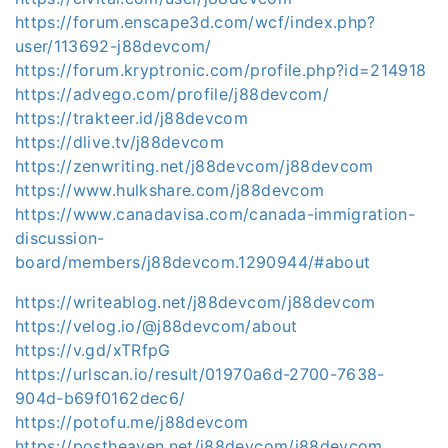
https://forum.enscape3d.com/wcf/index.php?
user/113692-j88devcom/
https://forum.kryptronic.com/profile.php?id=214918
https://advego.com/profile/j88devcom/
https://trakteer.id/j88devcom
https://dlive.tv/j88devcom
https://zenwriting.net/j88devcom/j88devcom
https://www.hulkshare.com/j88devcom
https://www.canadavisa.com/canada-immigration-
discussion-
board/members/j88devcom.1290944/#about
https://writeablog.net/j88devcom/j88devcom
https://velog.io/@j88devcom/about
https://v.gd/xTRfpG
https://urlscan.io/result/01970a6d-2700-7638-
904d-b69f0162dec6/
https://potofu.me/j88devcom
https://postheaven.net/j88devcom/j88devcom