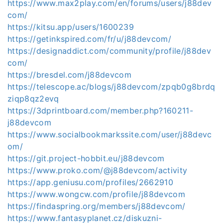
https://www.max2play.com/en/forums/users/j88dev
com/
https://kitsu.app/users/1600239
https://getinkspired.com/fr/u/j88devcom/
https://designaddict.com/community/profile/j88dev
com/
https://bresdel.com/j88devcom
https://telescope.ac/blogs/j88devcom/zpqb0g8brdq
ziqp8qz2evq
https://3dprintboard.com/member.php?160211-
j88devcom
https://www.socialbookmarkssite.com/user/j88devc
om/
https://git.project-hobbit.eu/j88devcom
https://www.proko.com/@j88devcom/activity
https://app.geniusu.com/profiles/2662910
https://www.wongcw.com/profile/j88devcom
https://findaspring.org/members/j88devcom/
https://www.fantasyplanet.cz/diskuzni-