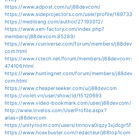
https://www.adpost.com/u/j88devcom/
https://www.sideprojectors.com/user/profile/169733
https://medibang.com/author/27193012/
https://www.xen-factory.com/index.php?
members/j88devcom.85289/
https://www.rcuniverse.com/forum/members/j88dev
com.html
https://www.rctech.net/forum/members/j88devcom-
474106.html
https://www.huntingnet.com/forum/members/j88dev
com.html
https://www.cheaperseeker.com/u/j88devcom
https://violet.vn/user/show/id/15120693
https://www.video-bookmark.com/user/j88devcom/
http://www.invelos.com/UserProfile.aspx?
alias=j88devcom
https://unityroom.com/users/tmnova0iqzy3xjdcgr5f
https://www.hoaxbuster.com/redacteur/j88top1com