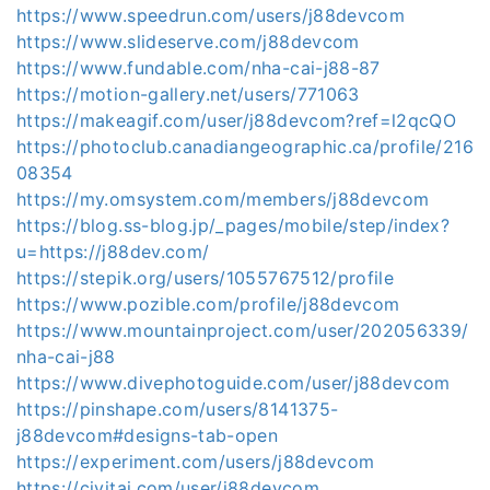
https://www.speedrun.com/users/j88devcom
https://www.slideserve.com/j88devcom
https://www.fundable.com/nha-cai-j88-87
https://motion-gallery.net/users/771063
https://makeagif.com/user/j88devcom?ref=l2qcQO
https://photoclub.canadiangeographic.ca/profile/216
08354
https://my.omsystem.com/members/j88devcom
https://blog.ss-blog.jp/_pages/mobile/step/index?
u=https://j88dev.com/
https://stepik.org/users/1055767512/profile
https://www.pozible.com/profile/j88devcom
https://www.mountainproject.com/user/202056339/
nha-cai-j88
https://www.divephotoguide.com/user/j88devcom
https://pinshape.com/users/8141375-
j88devcom#designs-tab-open
https://experiment.com/users/j88devcom
https://civitai.com/user/j88devcom