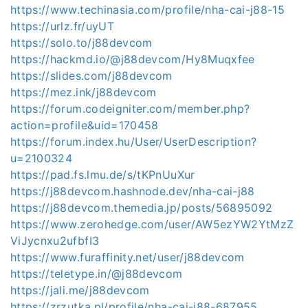
https://www.techinasia.com/profile/nha-cai-j88-15
https://urlz.fr/uyUT
https://solo.to/j88devcom
https://hackmd.io/@j88devcom/Hy8Muqxfee
https://slides.com/j88devcom
https://mez.ink/j88devcom
https://forum.codeigniter.com/member.php?
action=profile&uid=170458
https://forum.index.hu/User/UserDescription?
u=2100324
https://pad.fs.lmu.de/s/tKPnUuXur
https://j88devcom.hashnode.dev/nha-cai-j88
https://j88devcom.themedia.jp/posts/56895092
https://www.zerohedge.com/user/AW5ezYW2YtMzZ
ViJycnxu2ufbfI3
https://www.furaffinity.net/user/j88devcom
https://teletype.in/@j88devcom
https://jali.me/j88devcom
https://zrzutka.pl/profile/nha-cai-j88-687955