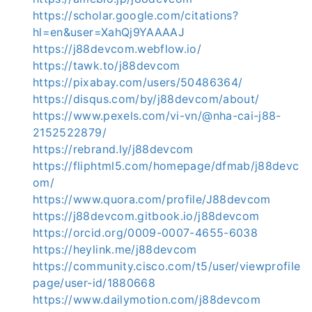
https://scholar.google.com/citations?
hl=en&user=XahQj9YAAAAJ
https://j88devcom.webflow.io/
https://tawk.to/j88devcom
https://pixabay.com/users/50486364/
https://disqus.com/by/j88devcom/about/
https://www.pexels.com/vi-vn/@nha-cai-j88-
2152522879/
https://rebrand.ly/j88devcom
https://fliphtml5.com/homepage/dfmab/j88devc
om/
https://www.quora.com/profile/J88devcom
https://j88devcom.gitbook.io/j88devcom
https://orcid.org/0009-0007-4655-6038
https://heylink.me/j88devcom
https://community.cisco.com/t5/user/viewprofile
page/user-id/1880668
https://www.dailymotion.com/j88devcom