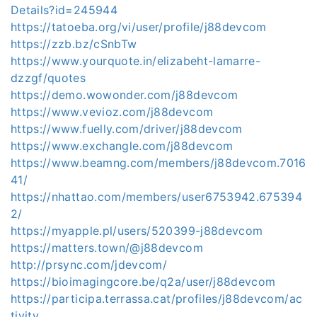
Details?id=245944
https://tatoeba.org/vi/user/profile/j88devcom
https://zzb.bz/cSnbTw
https://www.yourquote.in/elizabeht-lamarre-
dzzgf/quotes
https://demo.wowonder.com/j88devcom
https://www.vevioz.com/j88devcom
https://www.fuelly.com/driver/j88devcom
https://www.exchangle.com/j88devcom
https://www.beamng.com/members/j88devcom.7016
41/
https://nhattao.com/members/user6753942.675394
2/
https://myapple.pl/users/520399-j88devcom
https://matters.town/@j88devcom
http://prsync.com/jdevcom/
https://bioimagingcore.be/q2a/user/j88devcom
https://participa.terrassa.cat/profiles/j88devcom/ac
tivity