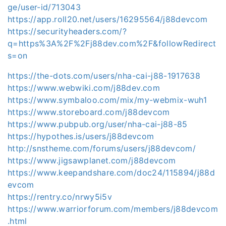
ge/user-id/713043
https://app.roll20.net/users/16295564/j88devcom
https://securityheaders.com/?
q=https%3A%2F%2Fj88dev.com%2F&followRedirect
s=on
https://the-dots.com/users/nha-cai-j88-1917638
https://www.webwiki.com/j88dev.com
https://www.symbaloo.com/mix/my-webmix-wuh1
https://www.storeboard.com/j88devcom
https://www.pubpub.org/user/nha-cai-j88-85
https://hypothes.is/users/j88devcom
http://snstheme.com/forums/users/j88devcom/
https://www.jigsawplanet.com/j88devcom
https://www.keepandshare.com/doc24/115894/j88d
evcom
https://rentry.co/nrwy5i5v
https://www.warriorforum.com/members/j88devcom
.html