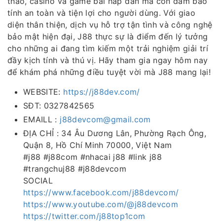
thao, casino và game bài hấp dẫn mà còn đảm bảo
tính an toàn và tiện lợi cho người dùng. Với giao
diện thân thiện, dịch vụ hỗ trợ tận tình và công nghệ
bảo mật hiện đại, J88 thực sự là điểm đến lý tưởng
cho những ai đang tìm kiếm một trải nghiệm giải trí
đầy kịch tính và thú vị. Hãy tham gia ngay hôm nay
để khám phá những điều tuyệt vời mà J88 mang lại!
WEBSITE:
https://j88dev.com/
SĐT: 0327842565
EMAILL :
j88devcom@gmail.com
ĐỊA CHỈ : 34 Âu Dương Lân, Phường Rạch Ông,
Quận 8, Hồ Chí Minh 70000, Việt Nam
#j88 #j88com #nhacai j88 #link j88
#trangchuj88 #j88devcom
SOCIAL
https://www.facebook.com/j88devcom/
https://www.youtube.com/@j88devcom
https://twitter.com/j88top1com