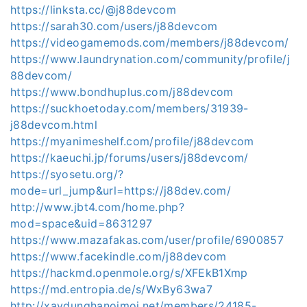
https://linksta.cc/@j88devcom
https://sarah30.com/users/j88devcom
https://videogamemods.com/members/j88devcom/
https://www.laundrynation.com/community/profile/j
88devcom/
https://www.bondhuplus.com/j88devcom
https://suckhoetoday.com/members/31939-
j88devcom.html
https://myanimeshelf.com/profile/j88devcom
https://kaeuchi.jp/forums/users/j88devcom/
https://syosetu.org/?
mode=url_jump&url=https://j88dev.com/
http://www.jbt4.com/home.php?
mod=space&uid=8631297
https://www.mazafakas.com/user/profile/6900857
https://www.facekindle.com/j88devcom
https://hackmd.openmole.org/s/XFEkB1Xmp
https://md.entropia.de/s/WxBy63wa7
http://xaydunghanoimoi.net/members/24185-