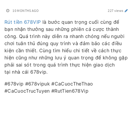
10 MONTHS AGO
227 views
Rút tiền 678VIP
là bước quan trọng cuối cùng để
bạn nhận thưởng sau những phiên cá cược thành
công. Quá trình này diễn ra nhanh chóng nếu người
chơi tuân thủ đúng quy trình và đảm bảo các điều
kiện cần thiết. Cùng tìm hiểu chi tiết về cách thực
hiện cũng như những lưu ý quan trọng để không gặp
phải sai sót trong quá trình thực hiện giao dịch
tại nhà cái 678vip.
#678vip #678vipuk #CaCuocTheThao
#CaCuocTrucTuyen #RutTien678Vip