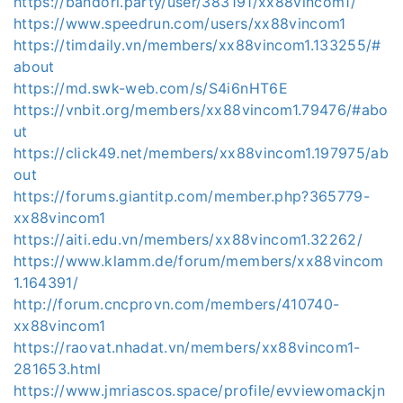
https://bandori.party/user/383191/xx88vincom1/
https://www.speedrun.com/users/xx88vincom1
https://timdaily.vn/members/xx88vincom1.133255/#
about
https://md.swk-web.com/s/S4i6nHT6E
https://vnbit.org/members/xx88vincom1.79476/#abo
ut
https://click49.net/members/xx88vincom1.197975/ab
out
https://forums.giantitp.com/member.php?365779-
xx88vincom1
https://aiti.edu.vn/members/xx88vincom1.32262/
https://www.klamm.de/forum/members/xx88vincom
1.164391/
http://forum.cncprovn.com/members/410740-
xx88vincom1
https://raovat.nhadat.vn/members/xx88vincom1-
281653.html
https://www.jmriascos.space/profile/evviewomackjn