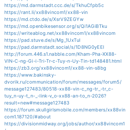
https://md.darmstadt.ccc.de/s/TkhuCfpb5c
https://rant.li/xx88vincom1/xx88-vin
https://md.ctdo.de/s/XsrV9ZEGYw
https://md.openbikesensor.org/s/Qi1AGiBTku
https://writeablog.net/xx88vincom1/xx88vincom
https://pad.stuve.de/s/Mg_1UxTul
https://pad.darmstadt.social/s/1D8NG0yEEl
http://forum.446.s1.nabble.com/Kham-Pha-XX88-
VIN-C-ng-Gi-i-Tri-Tr-c-Tuy-n-Uy-Tin-td148481.html
https://zb3.org/xx88vincom1/xx88-vin-s8bg
https://www.bakinsky-
dvorik.ru/communication/forum/messages/forum5/
message127483/80518-xx88-vin-c_ng-tr_-tr_c-
tuy_n-uy-t_n-_-link-v_o-xx88-an-to_n-2026?
result=new#message127483
https://forum.skullgirlsmobile.com/members/xx88vin
com1.187120/#about
https://divisionmidway.org/jobs/author/xx88vincom1