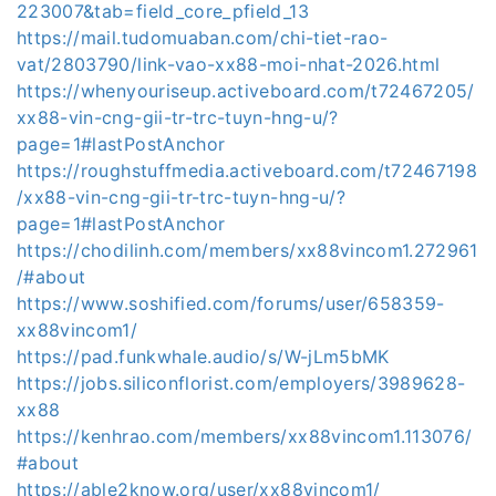
223007&tab=field_core_pfield_13
https://mail.tudomuaban.com/chi-tiet-rao-
vat/2803790/link-vao-xx88-moi-nhat-2026.html
https://whenyouriseup.activeboard.com/t72467205/
xx88-vin-cng-gii-tr-trc-tuyn-hng-u/?
page=1#lastPostAnchor
https://roughstuffmedia.activeboard.com/t72467198
/xx88-vin-cng-gii-tr-trc-tuyn-hng-u/?
page=1#lastPostAnchor
https://chodilinh.com/members/xx88vincom1.272961
/#about
https://www.soshified.com/forums/user/658359-
xx88vincom1/
https://pad.funkwhale.audio/s/W-jLm5bMK
https://jobs.siliconflorist.com/employers/3989628-
xx88
https://kenhrao.com/members/xx88vincom1.113076/
#about
https://able2know.org/user/xx88vincom1/