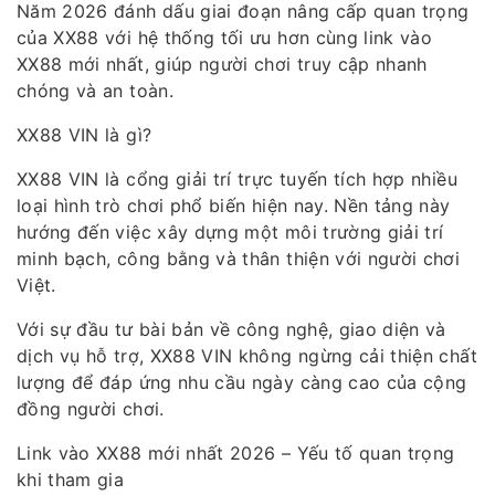
Năm 2026 đánh dấu giai đoạn nâng cấp quan trọng
của XX88 với hệ thống tối ưu hơn cùng link vào
XX88 mới nhất, giúp người chơi truy cập nhanh
chóng và an toàn.
XX88 VIN là gì?
XX88 VIN là cổng giải trí trực tuyến tích hợp nhiều
loại hình trò chơi phổ biến hiện nay. Nền tảng này
hướng đến việc xây dựng một môi trường giải trí
minh bạch, công bằng và thân thiện với người chơi
Việt.
Với sự đầu tư bài bản về công nghệ, giao diện và
dịch vụ hỗ trợ, XX88 VIN không ngừng cải thiện chất
lượng để đáp ứng nhu cầu ngày càng cao của cộng
đồng người chơi.
Link vào XX88 mới nhất 2026 – Yếu tố quan trọng
khi tham gia