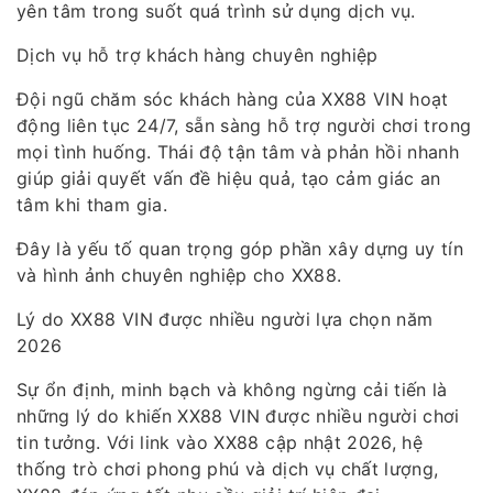
yên tâm trong suốt quá trình sử dụng dịch vụ.
Dịch vụ hỗ trợ khách hàng chuyên nghiệp
Đội ngũ chăm sóc khách hàng của XX88 VIN hoạt
động liên tục 24/7, sẵn sàng hỗ trợ người chơi trong
mọi tình huống. Thái độ tận tâm và phản hồi nhanh
giúp giải quyết vấn đề hiệu quả, tạo cảm giác an
tâm khi tham gia.
Đây là yếu tố quan trọng góp phần xây dựng uy tín
và hình ảnh chuyên nghiệp cho XX88.
Lý do XX88 VIN được nhiều người lựa chọn năm
2026
Sự ổn định, minh bạch và không ngừng cải tiến là
những lý do khiến XX88 VIN được nhiều người chơi
tin tưởng. Với link vào XX88 cập nhật 2026, hệ
thống trò chơi phong phú và dịch vụ chất lượng,