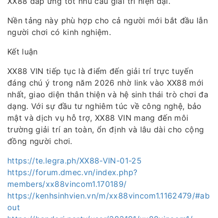
XX88 đáp ứng tốt nhu cầu giải trí hiện đại.
Nền tảng này phù hợp cho cả người mới bắt đầu lẫn
người chơi có kinh nghiệm.
Kết luận
XX88 VIN tiếp tục là điểm đến giải trí trực tuyến
đáng chú ý trong năm 2026 nhờ link vào XX88 mới
nhất, giao diện thân thiện và hệ sinh thái trò chơi đa
dạng. Với sự đầu tư nghiêm túc về công nghệ, bảo
mật và dịch vụ hỗ trợ, XX88 VIN mang đến môi
trường giải trí an toàn, ổn định và lâu dài cho cộng
đồng người chơi.
https://te.legra.ph/XX88-VIN-01-25
https://forum.dmec.vn/index.php?
members/xx88vincom1.170189/
https://kenhsinhvien.vn/m/xx88vincom1.1162479/#ab
out