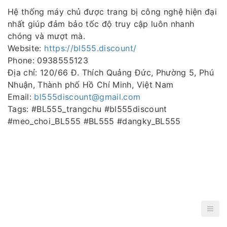
Hệ thống máy chủ được trang bị công nghệ hiện đại
nhất giúp đảm bảo tốc độ truy cập luôn nhanh
chóng và mượt mà.
Website:
https://bl555.discount/
Phone: 0938555123
Địa chỉ: 120/66 Đ. Thích Quảng Đức, Phường 5, Phú
Nhuận, Thành phố Hồ Chí Minh, Việt Nam
Email:
bl555discount@gmail.com
Tags: #BL555_trangchu #bl555discount
#meo_choi_BL555 #BL555 #dangky_BL555