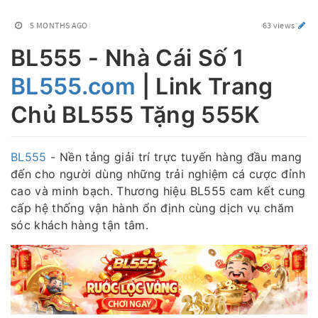
5 MONTHS AGO
63 views
BL555 - Nhà Cái Số 1
BL555.com
| Link Trang
Chủ BL555 Tặng 555K
BL555
- Nền tảng giải trí trực tuyến hàng đầu mang
đến cho người dùng những trải nghiệm cá cược đỉnh
cao và minh bạch. Thương hiệu BL555 cam kết cung
cấp hệ thống vận hành ổn định cùng dịch vụ chăm
sóc khách hàng tận tâm.