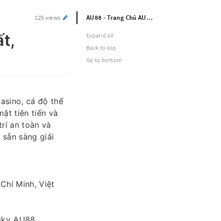
AU88 - Trang Chủ AU88.com Mới Nhất, Không Bị Chặn 2026
125 views
t,
Expand all
Back to top
Go to bottom
casino, cá độ thể
ật tiên tiến và
rí an toàn và
 sẵn sàng giải
Chí Minh, Việt
gky_AU88