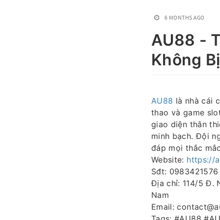
6 MONTHS AGO
AU88 - 
Không B
AU88
là nhà cái 
thao và game slot
giao diện thân th
minh bạch. Đội n
đáp mọi thắc mắc
Website:
https://
Sđt: 0983421576
Địa chỉ: 114/5 Đ.
Nam
Email: contact@
Tags: #AU88 #AU