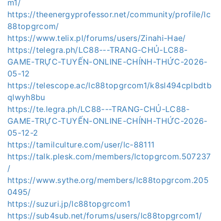
m1/
https://theenergyprofessor.net/community/profile/lc
88topgrcom/
https://www.telix.pl/forums/users/Zinahi-Hae/
https://telegra.ph/LC88---TRANG-CHỦ-LC88-
GAME-TRỰC-TUYẾN-ONLINE-CHÍNH-THỨC-2026-
05-12
https://telescope.ac/lc88topgrcom1/k8sl494cplbdtb
qlwyh8bu
https://te.legra.ph/LC88---TRANG-CHỦ-LC88-
GAME-TRỰC-TUYẾN-ONLINE-CHÍNH-THỨC-2026-
05-12-2
https://tamilculture.com/user/lc-88111
https://talk.plesk.com/members/lctopgrcom.507237
/
https://www.sythe.org/members/lc88topgrcom.205
0495/
https://suzuri.jp/lc88topgrcom1
https://sub4sub.net/forums/users/lc88topgrcom1/