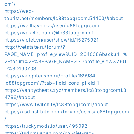
om1/
https://web-
tourist.net/members/lc88topgrcom.54403/#about
https://wallhaven.cc/user/lc88topgrcom
https://wakelet.com/@lc88topgrcom1
https://violet.vn/user/show/id/15275921
http://vetstate.ru/forum/?
PAGE_NAME=profile_view&UID=264038&backurl=%
2Fforum%2F%3FPAGE_NAME%3Dprofile_view%26UI
D%3D160703
https://velopiter.spb.ru/profile/169984-
lc88topgrcom1/?tab=field_core_pfield_1
https://vanitycheats.xyz/members/lc88topgrcom1.3
4796/#about
https://www.twitch.tv/lc88topgrcom1/about
https://usdinstitute.com/forums/users/lc88topgrcom
/
https://truckymods.io/user/495092
https://tudomuaban.com/chi-tiet-rao-