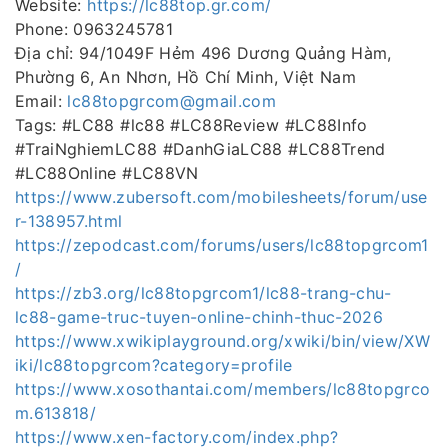
Website:
https://lc88top.gr.com/
Phone: 0963245781
Địa chỉ: 94/1049F Hẻm 496 Dương Quảng Hàm,
Phường 6, An Nhơn, Hồ Chí Minh, Việt Nam
Email:
lc88topgrcom@gmail.com
Tags: #LC88 #lc88 #LC88Review #LC88Info
#TraiNghiemLC88 #DanhGiaLC88 #LC88Trend
#LC88Online #LC88VN
https://www.zubersoft.com/mobilesheets/forum/use
r-138957.html
https://zepodcast.com/forums/users/lc88topgrcom1
/
https://zb3.org/lc88topgrcom1/lc88-trang-chu-
lc88-game-truc-tuyen-online-chinh-thuc-2026
https://www.xwikiplayground.org/xwiki/bin/view/XW
iki/lc88topgrcom?category=profile
https://www.xosothantai.com/members/lc88topgrco
m.613818/
https://www.xen-factory.com/index.php?