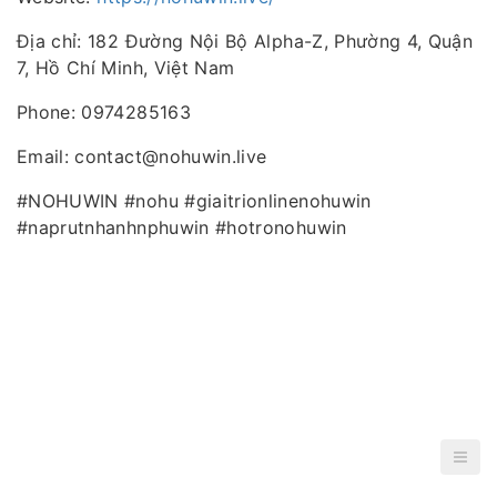
Địa chỉ: 182 Đường Nội Bộ Alpha-Z, Phường 4, Quận
7, Hồ Chí Minh, Việt Nam
Phone: 0974285163
Email: contact@nohuwin.live
#NOHUWIN #nohu #giaitrionlinenohuwin
#naprutnhanhnphuwin #hotronohuwin