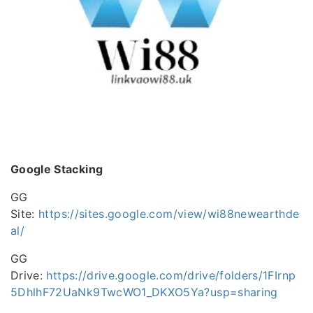
Google Stacking
GG
Site:
https://sites.google.com/view/wi88newearthde
al/
GG
Drive:
https://drive.google.com/drive/folders/1FIrnp
5DhlhF72UaNk9TwcWO1_DKXO5Ya?usp=sharing