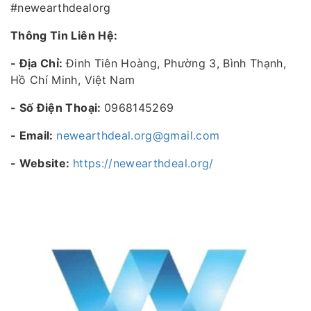
#newearthdealorg
Thông Tin Liên Hệ:
- Địa Chỉ:
Đinh Tiên Hoàng, Phường 3, Bình Thạnh,
Hồ Chí Minh, Việt Nam
- Số Điện Thoại:
0968145269
- Email:
newearthdeal.org@gmail.com
- Website:
https://newearthdeal.org/