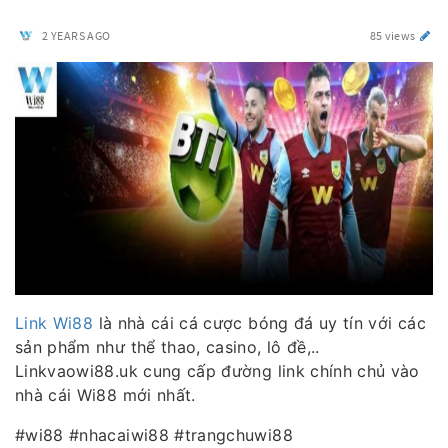
2 YEARS AGO
85 views
Link Wi88
là nhà cái cá cược bóng đá uy tín với các
sản phẩm như thể thao, casino, lô đề,..
Linkvaowi88.uk cung cấp đường link chính chủ vào
nhà cái Wi88 mới nhất.
#wi88 #nhacaiwi88 #trangchuwi88