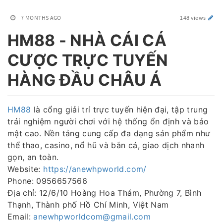
7 MONTHS AGO
148 views
HM88 - NHÀ CÁI CÁ
CƯỢC TRỰC TUYẾN
HÀNG ĐẦU CHÂU Á
HM88
là cổng giải trí trực tuyến hiện đại, tập trung
trải nghiệm người chơi với hệ thống ổn định và bảo
mật cao. Nền tảng cung cấp đa dạng sản phẩm như
thể thao, casino, nổ hũ và bắn cá, giao dịch nhanh
gọn, an toàn.
Website:
https://anewhpworld.com/
Phone: 0956657566
Địa chỉ: 12/6/10 Hoàng Hoa Thám, Phường 7, Bình
Thạnh, Thành phố Hồ Chí Minh, Việt Nam
Email:
anewhpworldcom@gmail.com