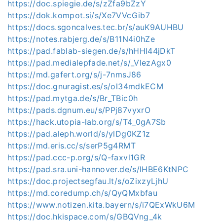
https://doc.spiegie.de/s/zZfa9bZzY
https://dok.kompot.si/s/Xe7VVcGib7
https://docs.sgoncalves.tec.br/s/auK9AUHBU
https://notes.rabjerg.de/s/B11N4i0hZe
https://pad.fablab-siegen.de/s/hHHI44jDkT
https://pad.medialepfade.net/s/_VlezAgx0
https://md.gafert.org/s/j-7nmsJ86
https://doc.gnuragist.es/s/ol34mdkECM
https://pad.mytga.de/s/Br_TBic0h
https://pads.dgnum.eu/s/PPj87vyxrO
https://hack.utopia-lab.org/s/T4_0gA7Sb
https://pad.aleph.world/s/ylDg0KZ1z
https://md.eris.cc/s/serP5g4RMT
https://pad.ccc-p.org/s/Q-faxvl1GR
https://pad.sra.uni-hannover.de/s/lHBE6KtNPC
https://doc.projectsegfau.lt/s/oZixzyLjhU
https://md.coredump.ch/s/QyQMxbfau
https://www.notizen.kita.bayern/s/i7QExWkU6M
https://doc.hkispace.com/s/GBQVng_4k