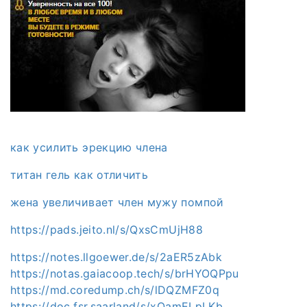
как усилить эрекцию члена
титан гель как отличить
жена увеличивает член мужу помпой
https://pads.jeito.nl/s/QxsCmUjH88
https://notes.llgoewer.de/s/2aER5zAbk
https://notas.gaiacoop.tech/s/brHYOQPpu
https://md.coredump.ch/s/lDQZMFZ0q
https://doc.fsr.saarland/s/xOamELpLKb