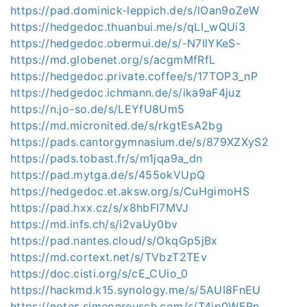
https://pad.dominick-leppich.de/s/lOan9oZeW
https://hedgedoc.thuanbui.me/s/qLI_wQUi3
https://hedgedoc.obermui.de/s/-N7IlYKeS-
https://md.globenet.org/s/acgmMfRfL
https://hedgedoc.private.coffee/s/17TOP3_nP
https://hedgedoc.ichmann.de/s/ika9aF4juz
https://n.jo-so.de/s/LEYfU8Um5
https://md.micronited.de/s/rkgtEsA2bg
https://pads.cantorgymnasium.de/s/879XZXyS2
https://pads.tobast.fr/s/m1jqa9a_dn
https://pad.mytga.de/s/455okVUpQ
https://hedgedoc.et.aksw.org/s/CuHgimoHS
https://pad.hxx.cz/s/x8hbFl7MVJ
https://md.infs.ch/s/i2vaUy0bv
https://pad.nantes.cloud/s/OkqGp5jBx
https://md.cortext.net/s/TVbzT2TEv
https://doc.cisti.org/s/cE_CUio_0
https://hackmd.k15.synology.me/s/5AUI8FnEU
https://notes.simeonreusch.com/s/T4jp0WERn