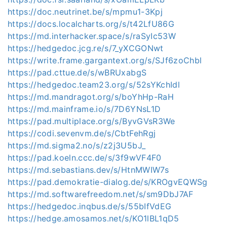
https://doc.neutrinet.be/s/mpmu1-3Kpj
https://docs.localcharts.org/s/t42LfU86G
https://md.interhacker.space/s/raSyIc53W
https://hedgedoc.jcg.re/s/7_yXCGONwt
https://write.frame.gargantext.org/s/SJf6zoChbl
https://pad.cttue.de/s/wBRUxabgS
https://hedgedoc.team23.org/s/52sYKchIdl
https://md.mandragot.org/s/boYhHp-RaH
https://md.mainframe.io/s/7D6YNsL1D
https://pad.multiplace.org/s/ByvGVsR3We
https://codi.sevenvm.de/s/CbtFehRgj
https://md.sigma2.no/s/z2j3U5bJ_
https://pad.koeln.ccc.de/s/3f9wVF4F0
https://md.sebastians.dev/s/HtnMWIW7s
https://pad.demokratie-dialog.de/s/KROgvEQWSg
https://md.softwarefreedom.net/s/sm9DbJ7AF
https://hedgedoc.inqbus.de/s/55bIfVdEG
https://hedge.amosamos.net/s/KO1lBL1qD5