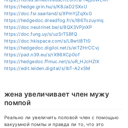
https://hedge.grin.hu/s/K8JaD2SXxU
https://doc.fsr.saarland/s/XPmYjZqXxG
https://hedgedoc.dreadfog.fr/s/I867ozuymq
https://doc.neutrinet.be/s/8QX3VPjnXP
https://doc.fung.uy/s/uzSrTSBfQ
https://doc.hkispace.com/s/LBwtl8Tt0
https://hedgedoc.digilol.net/s/eiTZHrCCvj
https://pad.n39.eu/s/rX98XCp0of
https://hedgedoc.ffmuc.net/s/uR_HJcHZlX
https://edit.leiden.digital/s/IbT-A2xSM
жена увеличивает член мужу
помпой
Реально ли увеличить половой член с помощью
вакуумной помпы и правда ли то, что это