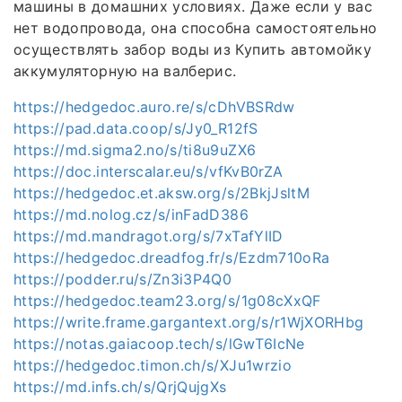
машины в домашних условиях. Даже если у вас
нет водопровода, она способна самостоятельно
осуществлять забор воды из Купить автомойку
аккумуляторную на валберис.
https://hedgedoc.auro.re/s/cDhVBSRdw
https://pad.data.coop/s/Jy0_R12fS
https://md.sigma2.no/s/ti8u9uZX6
https://doc.interscalar.eu/s/vfKvB0rZA
https://hedgedoc.et.aksw.org/s/2BkjJsltM
https://md.nolog.cz/s/inFadD386
https://md.mandragot.org/s/7xTafYlID
https://hedgedoc.dreadfog.fr/s/Ezdm710oRa
https://podder.ru/s/Zn3i3P4Q0
https://hedgedoc.team23.org/s/1g08cXxQF
https://write.frame.gargantext.org/s/r1WjXORHbg
https://notas.gaiacoop.tech/s/lGwT6IcNe
https://hedgedoc.timon.ch/s/XJu1wrzio
https://md.infs.ch/s/QrjQujgXs