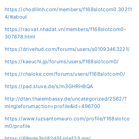
https://chodilinh.com/members/f168slotcom0.30211
4/#about
https://raovat.nhadat.vn/members/f168slotcom0-
307878.html
https://drivehud.com/forums/users/s01093463221/
https://kaeuchi.jp/forums/users/f168slotcom0/
https://chaloke.com/forums/users/f168slotcom0/
https://pad.stuve.de/s/m3GHRH8QA
http://dtan.thaiembassy.de/uncategorized/2562/?
mingleforumaction=profile&id=496700
https://www.luzsantomauro.com/profile/f168slotco
m0/profile
https://69ede3b182d5f.site123.me/