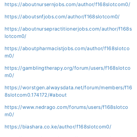
https://aboutnursernjobs.com/author/f168slotcom0/
https://aboutsnfjobs.com/author/f168slotcom0/
https://aboutnursepractitionerjobs.com/author/f168s
lotcom0/
https://aboutpharmacistjobs.com/author/f168slotco
m0/
https://gamblingtherapy.org/forum/users/f168slotco
m0/
https://worstgen.alwaysdata.net/forum/members/f16
8slotcom0.174172/#about
https://www.nedrago.com/forums/users/f168slotco
m0/
https://biashara.co.ke/author/f168slotcom0/