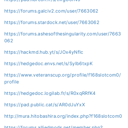
https://forums.galciv2.com/user/7663062
https://forums.stardock.net/user/7663062
https://forums.ashesofthesingularity.com/user/7663
062
https://hackmd.hub.yt/s/JOx4yNfIc
https://hedgedoc.envs.net/s/SyIb6txpK
https://www.veteranscup.org/profile/f168slotcom0/
profile
https://hedgedoc.logilab.fr/s/R0xqRRfK4
https://pad.public.cat/s/AR0dJuYxX
http://mura.hitobashira.org/index.php?f168slotcom0
https://forums.alliedmods.net/member.php?