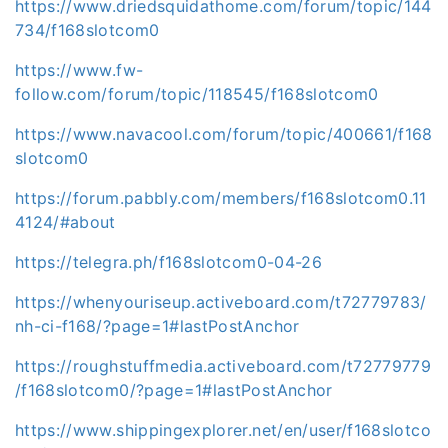
https://www.driedsquidathome.com/forum/topic/144
734/f168slotcom0
https://www.fw-
follow.com/forum/topic/118545/f168slotcom0
https://www.navacool.com/forum/topic/400661/f168
slotcom0
https://forum.pabbly.com/members/f168slotcom0.11
4124/#about
https://telegra.ph/f168slotcom0-04-26
https://whenyouriseup.activeboard.com/t72779783/
nh-ci-f168/?page=1#lastPostAnchor
https://roughstuffmedia.activeboard.com/t72779779
/f168slotcom0/?page=1#lastPostAnchor
https://www.shippingexplorer.net/en/user/f168slotco