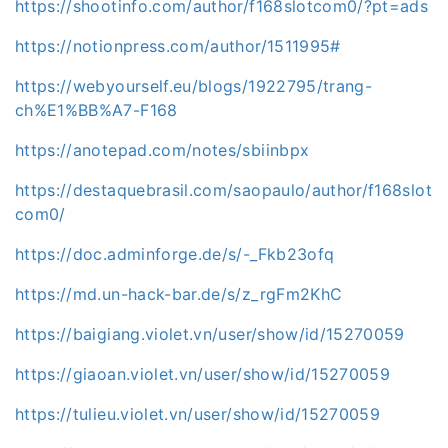
https://shootinfo.com/author/f168slotcom0/?pt=ads
https://notionpress.com/author/1511995#
https://webyourself.eu/blogs/1922795/trang-
ch%E1%BB%A7-F168
https://anotepad.com/notes/sbiinbpx
https://destaquebrasil.com/saopaulo/author/f168slot
com0/
https://doc.adminforge.de/s/-_Fkb23ofq
https://md.un-hack-bar.de/s/z_rgFm2KhC
https://baigiang.violet.vn/user/show/id/15270059
https://giaoan.violet.vn/user/show/id/15270059
https://tulieu.violet.vn/user/show/id/15270059