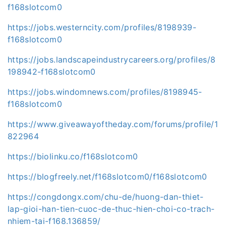
f168slotcom0
https://jobs.westerncity.com/profiles/8198939-
f168slotcom0
https://jobs.landscapeindustrycareers.org/profiles/8
198942-f168slotcom0
https://jobs.windomnews.com/profiles/8198945-
f168slotcom0
https://www.giveawayoftheday.com/forums/profile/1
822964
https://biolinku.co/f168slotcom0
https://blogfreely.net/f168slotcom0/f168slotcom0
https://congdongx.com/chu-de/huong-dan-thiet-
lap-gioi-han-tien-cuoc-de-thuc-hien-choi-co-trach-
nhiem-tai-f168.136859/