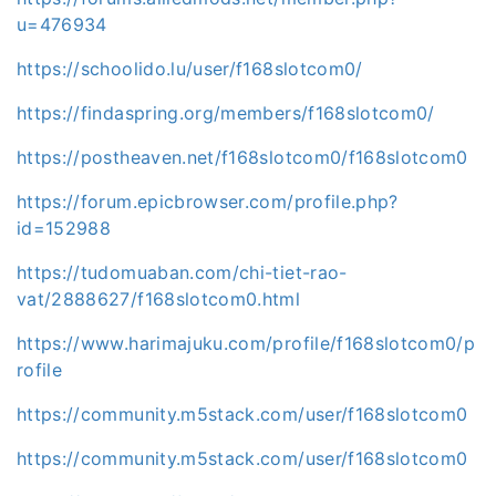
u=476934
https://schoolido.lu/user/f168slotcom0/
https://findaspring.org/members/f168slotcom0/
https://postheaven.net/f168slotcom0/f168slotcom0
https://forum.epicbrowser.com/profile.php?
id=152988
https://tudomuaban.com/chi-tiet-rao-
vat/2888627/f168slotcom0.html
https://www.harimajuku.com/profile/f168slotcom0/p
rofile
https://community.m5stack.com/user/f168slotcom0
https://community.m5stack.com/user/f168slotcom0