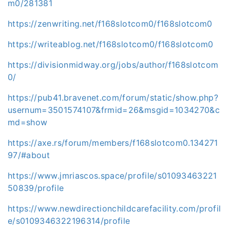
m0/281381
https://zenwriting.net/f168slotcom0/f168slotcom0
https://writeablog.net/f168slotcom0/f168slotcom0
https://divisionmidway.org/jobs/author/f168slotcom
0/
https://pub41.bravenet.com/forum/static/show.php?
usernum=3501574107&frmid=26&msgid=1034270&c
md=show
https://axe.rs/forum/members/f168slotcom0.134271
97/#about
https://www.jmriascos.space/profile/s01093463221
50839/profile
https://www.newdirectionchildcarefacility.com/profil
e/s0109346322196314/profile