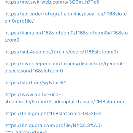
https://md.swk-web.com/s/3Q0m_h7Tx5
https://aprenderfotografia.online/usuarios/f168slotc
om0/profile/
https://kumu.io/f168slotcom0/f168slotcom0#f168slo
tcom0
https://sub4sub.net/forums/users/f168slotcom0/
https://divekeeper.com/forums/discussion/general-
discussion/f168slotcom0
https://start.me/w/Nbxek1
https://www.abitur-und-
studium.de/Forum/Studienplatztausch/f168slotcom
https://te.legra.ph/f168slotcom0-04-26-2
https://bn.quora.com/profile/Nh%C3%A0-
C%C3%A1i-F168-1