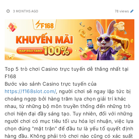
3 MONTHS AGO
78 views
Top 5 trò chơi Casino trực tuyến dễ thắng nhất tại
F168
Bước vào sảnh Casino trực tuyến của
https://f168slot.com/
, người chơi sẽ ngay lập tức bị
choáng ngợp bởi hàng trăm lựa chọn giải trí khác
nhau, từ những bộ môn truyền thống đến những trò
chơi hiện đại đầy sáng tạo. Tuy nhiên, đối với những
người chơi có mục tiêu tối ưu hóa lợi nhuận, việc lựa
chọn đúng "mặt trận" để đầu tư là yếu tố quyết định
hàng đầu. Không phải trò chơi nào cũng có xác suất