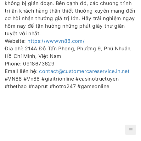
không bị gián đoạn. Bên cạnh đó, các chương trình
tri ân khách hàng thân thiết thường xuyên mang đến
cơ hội nhận thưởng giá trị lớn. Hãy trải nghiệm ngay
hôm nay để tận hưởng những phút giây thư giãn
tuyệt vời nhất.
Website:
https://wwwvn88.com/
Địa chỉ: 214A Đỗ Tấn Phong, Phường 9, Phú Nhuận,
Hồ Chí Minh, Việt Nam
Phone: 0918673629
Email liên hệ:
contact@customercareservice.in.net
#VN88 #Vn88 #giaitrionline #casinotructuyen
#thethao #naprut #hotro247 #gameonline