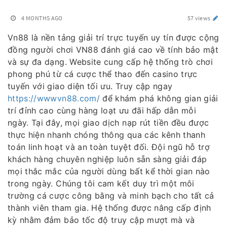
4 MONTHS AGO
57 views
Vn88 là nền tảng giải trí trực tuyến uy tín được cộng
đồng người chơi VN88 đánh giá cao về tính bảo mật
và sự đa dạng. Website cung cấp hệ thống trò chơi
phong phú từ cá cược thể thao đến casino trực
tuyến với giao diện tối ưu. Truy cập ngay
https://wwwvn88.com/
để khám phá không gian giải
trí đỉnh cao cùng hàng loạt ưu đãi hấp dẫn mỗi
ngày. Tại đây, mọi giao dịch nạp rút tiền đều được
thực hiện nhanh chóng thông qua các kênh thanh
toán linh hoạt và an toàn tuyệt đối. Đội ngũ hỗ trợ
khách hàng chuyên nghiệp luôn sẵn sàng giải đáp
mọi thắc mắc của người dùng bất kể thời gian nào
trong ngày. Chúng tôi cam kết duy trì một môi
trường cá cược công bằng và minh bạch cho tất cả
thành viên tham gia. Hệ thống được nâng cấp định
kỳ nhằm đảm bảo tốc độ truy cập mượt mà và