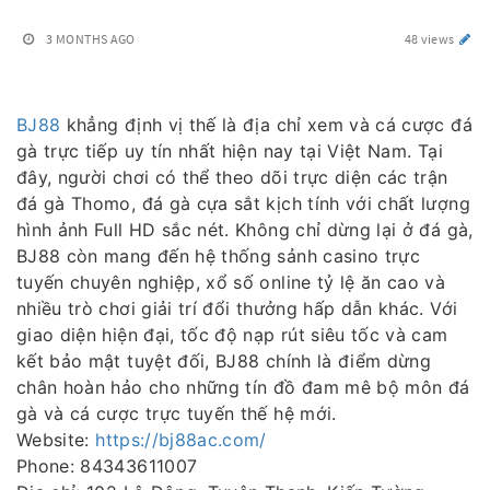
3 MONTHS AGO
48 views
BJ88
khẳng định vị thế là địa chỉ xem và cá cược đá
gà trực tiếp uy tín nhất hiện nay tại Việt Nam. Tại
đây, người chơi có thể theo dõi trực diện các trận
đá gà Thomo, đá gà cựa sắt kịch tính với chất lượng
hình ảnh Full HD sắc nét. Không chỉ dừng lại ở đá gà,
BJ88 còn mang đến hệ thống sảnh casino trực
tuyến chuyên nghiệp, xổ số online tỷ lệ ăn cao và
nhiều trò chơi giải trí đổi thưởng hấp dẫn khác. Với
giao diện hiện đại, tốc độ nạp rút siêu tốc và cam
kết bảo mật tuyệt đối, BJ88 chính là điểm dừng
chân hoàn hảo cho những tín đồ đam mê bộ môn đá
gà và cá cược trực tuyến thế hệ mới.
Website:
https://bj88ac.com/
Phone: 84343611007