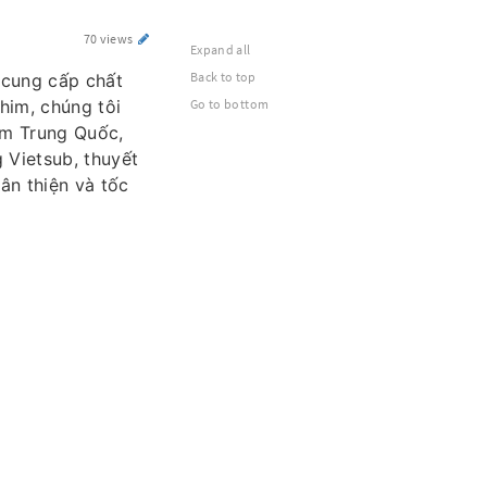
70 views
Expand all
Back to top
 cung cấp chất
him, chúng tôi
Go to bottom
im Trung Quốc,
 Vietsub, thuyết
hân thiện và tốc