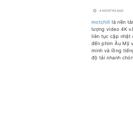
4 MONTHS AGO
motchill
là nền tả
lượng video 4K v
liên tục cập nhậ
đến phim Âu Mỹ và
minh và lồng tiếng
độ tải nhanh chó