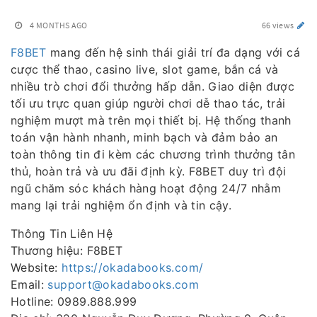
4 MONTHS AGO
66 views
F8BET
mang đến hệ sinh thái giải trí đa dạng với cá
cược thể thao, casino live, slot game, bắn cá và
nhiều trò chơi đổi thưởng hấp dẫn. Giao diện được
tối ưu trực quan giúp người chơi dễ thao tác, trải
nghiệm mượt mà trên mọi thiết bị. Hệ thống thanh
toán vận hành nhanh, minh bạch và đảm bảo an
toàn thông tin đi kèm các chương trình thưởng tân
thủ, hoàn trả và ưu đãi định kỳ. F8BET duy trì đội
ngũ chăm sóc khách hàng hoạt động 24/7 nhằm
mang lại trải nghiệm ổn định và tin cậy.
Thông Tin Liên Hệ
Thương hiệu: F8BET
Website:
https://okadabooks.com/
Email:
support@okadabooks.com
Hotline: 0989.888.999