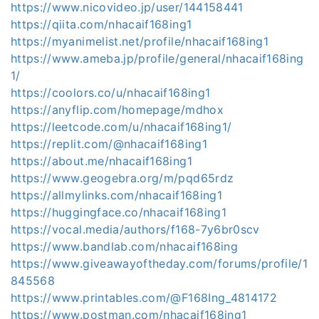
https://www.nicovideo.jp/user/144158441
https://qiita.com/nhacaif168ing1
https://myanimelist.net/profile/nhacaif168ing1
https://www.ameba.jp/profile/general/nhacaif168ing
1/
https://coolors.co/u/nhacaif168ing1
https://anyflip.com/homepage/mdhox
https://leetcode.com/u/nhacaif168ing1/
https://replit.com/@nhacaif168ing1
https://about.me/nhacaif168ing1
https://www.geogebra.org/m/pqd65rdz
https://allmylinks.com/nhacaif168ing1
https://huggingface.co/nhacaif168ing1
https://vocal.media/authors/f168-7y6br0scv
https://www.bandlab.com/nhacaif168ing
https://www.giveawayoftheday.com/forums/profile/1
845568
https://www.printables.com/@F168Ing_4814172
https://www.postman.com/nhacaif168ing1