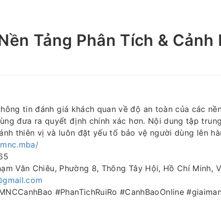
ền Tảng Phân Tích & Cảnh 
hông tin đánh giá khách quan về độ an toàn của các nền 
ùng đưa ra quyết định chính xác hơn. Nội dung tập trun
ránh thiên vị và luôn đặt yếu tố bảo vệ người dùng lên h
/gmnc.mba/
65
Phạm Văn Chiêu, Phường 8, Thông Tây Hội, Hồ Chí Minh, 
gmail.com
MNCCanhBao #PhanTichRuiRo #CanhBaoOnline #giaima