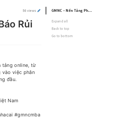
GMNC – Nền Tảng Phân Tích & Cảnh Báo Rủi Ro
56 views
Báo Rủi
Expand all
Back to top
Go to bottom
tảng online, từ
g vào việc phân
àng đầu.
Việt Nam
nhacai #gmncmba