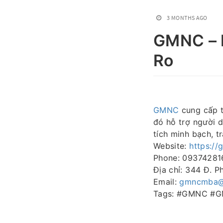
3 MONTHS AGO
GMNC – N
Ro
GMNC
cung cấp t
đó hỗ trợ người d
tích minh bạch, t
Website:
https:/
Phone: 09374281
Địa chỉ: 344 Đ. 
Email:
gmncmba@
Tags: #GMNC #G