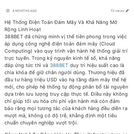
4 MONTHS AGO
73 views
Hệ Thống Điện Toán Đám Mây Và Khả Năng Mở
Rộng Linh Hoạt
388BET đã chứng minh vị thế tiên phong trong việc
áp dụng công nghệ điện toán đám mây (Cloud
Computing) vào quy trình vận hành hệ thống giải trí
trực tuyến. Trong kỷ nguyên kinh tế số, khả năng
đáp ứng tức thì và
388BET
duy trì hiệu suất cao là
chìa khóa để giữ chân người dùng. Thương hiệu đã
đầu tư hàng triệu USD vào hạ tầng đám mây thế hệ
mới, cho phép hệ thống tự động phân bổ tài nguyên
dựa trên lưu lượng truy cập thực tế. Điều này không
chỉ giúp tối ưu hóa chi phí vận hành mà còn đảm
bảo rằng mọi tương tác của khách hàng đều diễn ra
mượt mà, không có độ trễ, khẳng định một tiêu
chuẩn chuyên nghiệp vượt trội.