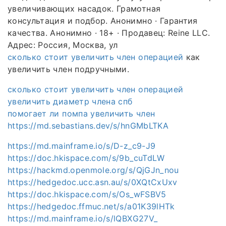
увеличивающих насадок. Грамотная
консультация и подбор. Анонимно · Гарантия
качества. Анонимно · 18+ · Продавец: Reine LLC.
Адрес: Россия, Москва, ул
сколько стоит увеличить член операцией
как
увеличить член подручными.
сколько стоит увеличить член операцией
увеличить диаметр члена спб
помогает ли помпа увеличить член
https://md.sebastians.dev/s/hnGMbLTKA
https://md.mainframe.io/s/D-z_c9-J9
https://doc.hkispace.com/s/9b_cuTdLW
https://hackmd.openmole.org/s/QjGJn_nou
https://hedgedoc.ucc.asn.au/s/0XQtCxUxv
https://doc.hkispace.com/s/Os_wFSBV5
https://hedgedoc.ffmuc.net/s/a01K39lHTk
https://md.mainframe.io/s/lQBXG27V_