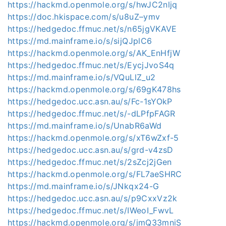
https://hackmd.openmole.org/s/hwJC2nljq
https://doc.hkispace.com/s/u8uZ–ymv
https://hedgedoc.ffmuc.net/s/n65jgVKAVE
https://md.mainframe.io/s/sijQJplC6
https://hackmd.openmole.org/s/AK_EnHfjW
https://hedgedoc.ffmuc.net/s/EycjJvoS4q
https://md.mainframe.io/s/VQuLlZ_u2
https://hackmd.openmole.org/s/69gK478hs
https://hedgedoc.ucc.asn.au/s/Fc-1sYOkP
https://hedgedoc.ffmuc.net/s/-dLPfpFAGR
https://md.mainframe.io/s/UnabR6aWd
https://hackmd.openmole.org/s/xT6wZxf-5
https://hedgedoc.ucc.asn.au/s/grd-v4zsD
https://hedgedoc.ffmuc.net/s/2sZcj2jGen
https://hackmd.openmole.org/s/FL7aeSHRC
https://md.mainframe.io/s/JNkqx24-G
https://hedgedoc.ucc.asn.au/s/p9CxxVz2k
https://hedgedoc.ffmuc.net/s/IWeoI_FwvL
https://hackmd.openmole.org/s/jmQ33mniS