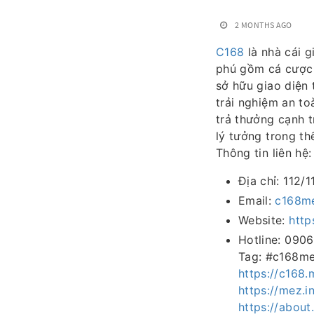
2 MONTHS AGO
C168
là nhà cái g
phú gồm cá cược t
sở hữu giao diện 
trải nghiệm an t
trả thưởng cạnh t
lý tưởng trong thế 
Thông tin liên hệ:
Địa chỉ: 112/
Email:
c168m
Website:
http
Hotline: 0906
Tag: #c168me
https://c168.
https://mez.
https://abou