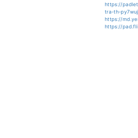
https://padl
tra-th-py7wu
https://md.ye
https://pad.