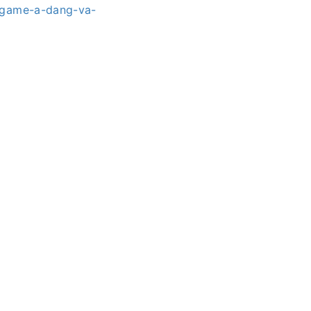
o-game-a-dang-va-