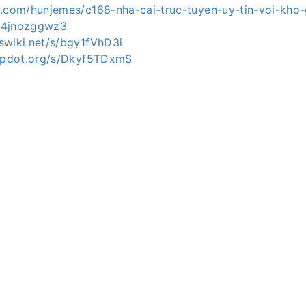
et.com/hunjemes/c168-nha-cai-truc-tuyen-uy-tin-voi-kh
j4jnozggwz3
swiki.net/s/bgy1fVhD3i
flipdot.org/s/Dkyf5TDxmS