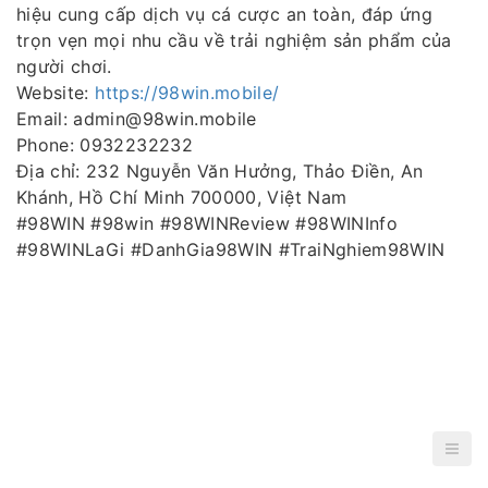
hiệu cung cấp dịch vụ cá cược an toàn, đáp ứng
trọn vẹn mọi nhu cầu về trải nghiệm sản phẩm của
người chơi.
Website:
https://98win.mobile/
Email: admin@98win.mobile
Phone: 0932232232
Địa chỉ: 232 Nguyễn Văn Hưởng, Thảo Điền, An
Khánh, Hồ Chí Minh 700000, Việt Nam
#98WIN #98win #98WINReview #98WINInfo
#98WINLaGi #DanhGia98WIN #TraiNghiem98WIN