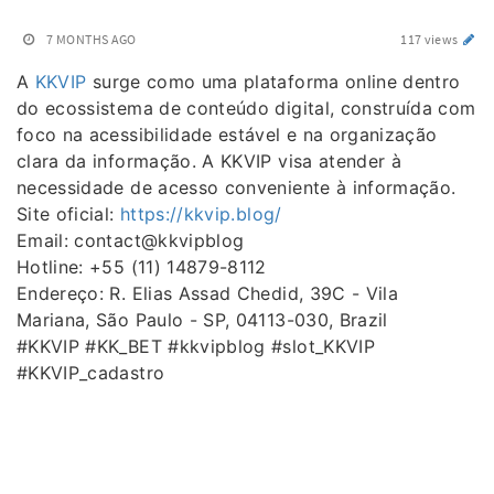
7 MONTHS AGO
117 views
A
KKVIP
surge como uma plataforma online dentro
do ecossistema de conteúdo digital, construída com
foco na acessibilidade estável e na organização
clara da informação. A KKVIP visa atender à
necessidade de acesso conveniente à informação.
Site oficial:
https://kkvip.blog/
Email: contact@kkvipblog
Hotline: +55 (11) 14879-8112
Endereço: R. Elias Assad Chedid, 39C - Vila
Mariana, São Paulo - SP, 04113-030, Brazil
#KKVIP #KK_BET #kkvipblog #slot_KKVIP
#KKVIP_cadastro