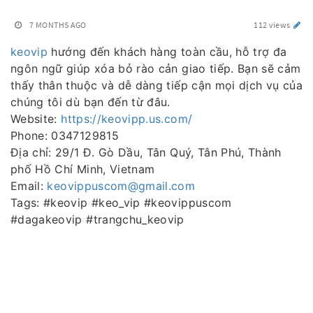
7 MONTHS AGO
112 views
keovip
hướng đến khách hàng toàn cầu, hỗ trợ đa
ngôn ngữ giúp xóa bỏ rào cản giao tiếp. Bạn sẽ cảm
thấy thân thuộc và dễ dàng tiếp cận mọi dịch vụ của
chúng tôi dù bạn đến từ đâu.
Website:
https://keovipp.us.com/
Phone: 0347129815
Địa chỉ: 29/1 Đ. Gò Dầu, Tân Quý, Tân Phú, Thành
phố Hồ Chí Minh, Vietnam
Email:
keovippuscom@gmail.com
Tags: #keovip #keo_vip #keovippuscom
#dagakeovip #trangchu_keovip