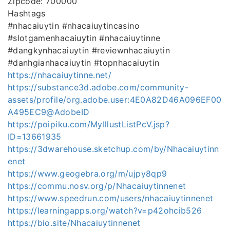
Zipcode: 700000
Hashtags
#nhacaiuytin #nhacaiuytincasino
#slotgamenhacaiuytin #nhacaiuytinne
#dangkynhacaiuytin #reviewnhacaiuytin
#danhgianhacaiuytin #topnhacaiuytin
https://nhacaiuytinne.net/
https://substance3d.adobe.com/community-
assets/profile/org.adobe.user:4E0A82D46A096EF00
A495EC9@AdobeID
https://poipiku.com/MyIllustListPcV.jsp?
ID=13661935
https://3dwarehouse.sketchup.com/by/Nhacaiuytinn
enet
https://www.geogebra.org/m/ujpy8qp9
https://commu.nosv.org/p/Nhacaiuytinnenet
https://www.speedrun.com/users/nhacaiuytinnenet
https://learningapps.org/watch?v=p42ohcib526
https://bio.site/Nhacaiuytinnenet