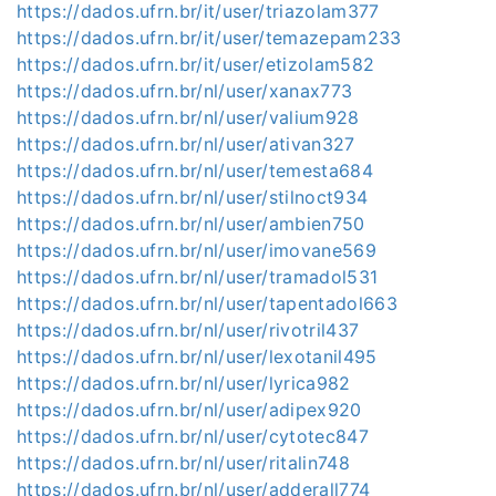
https://dados.ufrn.br/it/user/triazolam377
https://dados.ufrn.br/it/user/temazepam233
https://dados.ufrn.br/it/user/etizolam582
https://dados.ufrn.br/nl/user/xanax773
https://dados.ufrn.br/nl/user/valium928
https://dados.ufrn.br/nl/user/ativan327
https://dados.ufrn.br/nl/user/temesta684
https://dados.ufrn.br/nl/user/stilnoct934
https://dados.ufrn.br/nl/user/ambien750
https://dados.ufrn.br/nl/user/imovane569
https://dados.ufrn.br/nl/user/tramadol531
https://dados.ufrn.br/nl/user/tapentadol663
https://dados.ufrn.br/nl/user/rivotril437
https://dados.ufrn.br/nl/user/lexotanil495
https://dados.ufrn.br/nl/user/lyrica982
https://dados.ufrn.br/nl/user/adipex920
https://dados.ufrn.br/nl/user/cytotec847
https://dados.ufrn.br/nl/user/ritalin748
https://dados.ufrn.br/nl/user/adderall774