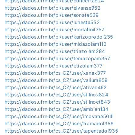
https://dados.ufrn.br/pl/user/concerta924
https://dados.ufrn.br/pl/user/elvanse952
https://dados.ufrn.br/pl/user/sonata539
https://dados.ufrn.br/pl/user/lunesta552
https://dados.ufrn.br/pl/user/modafinil357
https://dados.ufrn.br/pl/user/karizoprodol235
https://dados.ufrn.br/pl/user/midazolam110
https://dados.ufrn.br/pl/user/triazolam284
https://dados.ufrn.br/pl/user/temazepam357
https://dados.ufrn.br/pl/user/etizolam377
https://dados.ufrn.br/cs_CZ/user/xanax377
https://dados.ufrn.br/cs_CZ/user/valium859
https://dados.ufrn.br/cs_CZ/user/ativan462
https://dados.ufrn.br/cs_CZ/user/stilnox824
https://dados.ufrn.br/cs_CZ/user/stilnoct843
https://dados.ufrn.br/cs_CZ/user/ambien134
https://dados.ufrn.br/cs_CZ/user/imovane504
https://dados.ufrn.br/cs_CZ/user/tramadol359
https://dados.ufrn.br/cs_CZ/user/tapentadol935