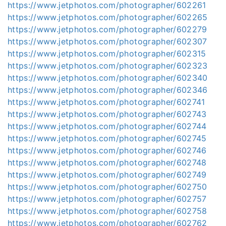
https://www.jetphotos.com/photographer/602261
https://www.jetphotos.com/photographer/602265
https://www.jetphotos.com/photographer/602279
https://www.jetphotos.com/photographer/602307
https://www.jetphotos.com/photographer/602315
https://www.jetphotos.com/photographer/602323
https://www.jetphotos.com/photographer/602340
https://www.jetphotos.com/photographer/602346
https://www.jetphotos.com/photographer/602741
https://www.jetphotos.com/photographer/602743
https://www.jetphotos.com/photographer/602744
https://www.jetphotos.com/photographer/602745
https://www.jetphotos.com/photographer/602746
https://www.jetphotos.com/photographer/602748
https://www.jetphotos.com/photographer/602749
https://www.jetphotos.com/photographer/602750
https://www.jetphotos.com/photographer/602757
https://www.jetphotos.com/photographer/602758
https://www.jetphotos.com/photographer/602762