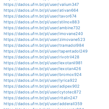
https://dados.ufrn.br/pl/user/valium347
https://dados.ufrn.br/pl/user/ativan664
https://dados.ufrn.br/pl/user/tavor674
https://dados.ufrn.br/pl/user/stilnox883
https://dados.ufrn.br/pl/user/ambine732
https://dados.ufrn.br/pl/user/imovane240
https://dados.ufrn.br/pl/user/zimovane523
https://dados.ufrn.br/pl/user/tramadol984
https://dados.ufrn.br/pl/user/tapentadol249
https://dados.ufrn.br/pl/user/rivotril428
https://dados.ufrn.br/pl/user/lexotanil981
https://dados.ufrn.br/pl/user/lexotan426
https://dados.ufrn.br/pl/user/bromox924
https://dados.ufrn.br/pl/user/lyrica922
https://dados.ufrn.br/pl/user/adipex902
https://dados.ufrn.br/pl/user/cytotec872
https://dados.ufrn.br/pl/user/ritalin247
https://dados.ufrn.br/pl/user/adderall359