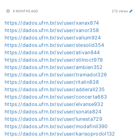
8 MONTHS AGO
272 views
https://dados.ufrn.br/sv/user/xanax874
https://dados.ufrn.br/sv/user/xanor358
https://dados.ufrn.br/sv/user/valium924
https://dados.ufrn.br/sv/user/stesolid354
https://dados.ufrn.br/sv/user/ativan844
https://dados.ufrn.br/sv/user/stilnoct978
https://dados.ufrn.br/sv/user/ambien352
https://dados.ufrn.br/sv/user/tramadol326
https://dados.ufrn.br/sv/user/ritalin838
https://dados.ufrn.br/sv/user/adderall235
https://dados.ufrn.br/sv/user/concerta663
https://dados.ufrn.br/sv/user/elvanse932
https://dados.ufrn.br/sv/user/sonata824
https://dados.ufrn.br/sv/user/lunesta729
https://dados.ufrn.br/sv/user/modafinil390
https://dados.ufrn.br/sv/user/karisoprodol132