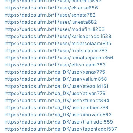
https://dados.ufrn.br/fi/user/concerta562
https://dados.ufrn.br/fi/user/elvanse856
https://dados.ufrn.br/fi/user/sonata782
https://dados.ufrn.br/fi/user/lunesta682
https://dados.ufrn.br/fi/user/modafiniili253
https://dados.ufrn.br/fi/user/karisoprodoli538
https://dados.ufrn.br/fi/user/midatsolaami835
https://dados.ufrn.br/fi/user/triatsolaami783
https://dados.ufrn.br/fi/user/tematsepaami856
https://dados.ufrn.br/fi/user/etitsolaami753
https://dados.ufrn.br/da_DK/user/xanax775
https://dados.ufrn.br/da_DK/user/valium858
https://dados.ufrn.br/da_DK/user/stesolid151
https://dados.ufrn.br/da_DK/user/ativan779
https://dados.ufrn.br/da_DK/user/stilnoct894
https://dados.ufrn.br/da_DK/user/ambien799
https://dados.ufrn.br/da_DK/user/imovane562
https://dados.ufrn.br/da_DK/user/tramadol559
https://dados.ufrn.br/da_DK/user/tapentadol537