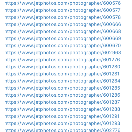
https://www.jetphotos.com/photographer/600576
https://www.jetphotos.com/photographer/600577
https://www.jetphotos.com/photographer/600578
https://www.jetphotos.com/photographer/600666
https://www.jetphotos.com/photographer/600668
https://www.jetphotos.com/photographer/600669
https://www.jetphotos.com/photographer/600670
https://www.jetphotos.com/photographer/602963
https://www.jetphotos.com/photographer/601276
https://www.jetphotos.com/photographer/601280
https://www.jetphotos.com/photographer/601281
https://www.jetphotos.com/photographer/601284
https://www.jetphotos.com/photographer/601285
https://www.jetphotos.com/photographer/601286
https://www.jetphotos.com/photographer/601287
https://www.jetphotos.com/photographer/601288
https://www.jetphotos.com/photographer/601291
https://www.jetphotos.com/photographer/601293
https://www.jetphotos.com/photographer/602776