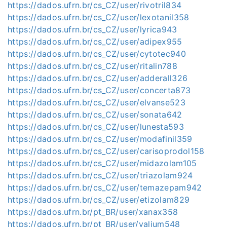
https://dados.ufrn.br/cs_CZ/user/rivotril834
https://dados.ufrn.br/cs_CZ/user/lexotanil358
https://dados.ufrn.br/cs_CZ/user/lyrica943
https://dados.ufrn.br/cs_CZ/user/adipex955
https://dados.ufrn.br/cs_CZ/user/cytotec940
https://dados.ufrn.br/cs_CZ/user/ritalin788
https://dados.ufrn.br/cs_CZ/user/adderall326
https://dados.ufrn.br/cs_CZ/user/concerta873
https://dados.ufrn.br/cs_CZ/user/elvanse523
https://dados.ufrn.br/cs_CZ/user/sonata642
https://dados.ufrn.br/cs_CZ/user/lunesta593
https://dados.ufrn.br/cs_CZ/user/modafinil359
https://dados.ufrn.br/cs_CZ/user/carisoprodol158
https://dados.ufrn.br/cs_CZ/user/midazolam105
https://dados.ufrn.br/cs_CZ/user/triazolam924
https://dados.ufrn.br/cs_CZ/user/temazepam942
https://dados.ufrn.br/cs_CZ/user/etizolam829
https://dados.ufrn.br/pt_BR/user/xanax358
https://dados.ufrn.br/pt_BR/user/valium548