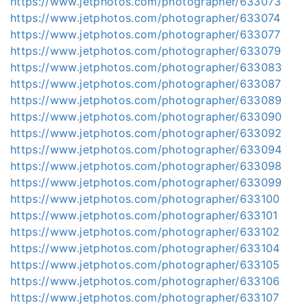
https://www.jetphotos.com/photographer/633073
https://www.jetphotos.com/photographer/633074
https://www.jetphotos.com/photographer/633077
https://www.jetphotos.com/photographer/633079
https://www.jetphotos.com/photographer/633083
https://www.jetphotos.com/photographer/633087
https://www.jetphotos.com/photographer/633089
https://www.jetphotos.com/photographer/633090
https://www.jetphotos.com/photographer/633092
https://www.jetphotos.com/photographer/633094
https://www.jetphotos.com/photographer/633098
https://www.jetphotos.com/photographer/633099
https://www.jetphotos.com/photographer/633100
https://www.jetphotos.com/photographer/633101
https://www.jetphotos.com/photographer/633102
https://www.jetphotos.com/photographer/633104
https://www.jetphotos.com/photographer/633105
https://www.jetphotos.com/photographer/633106
https://www.jetphotos.com/photographer/633107