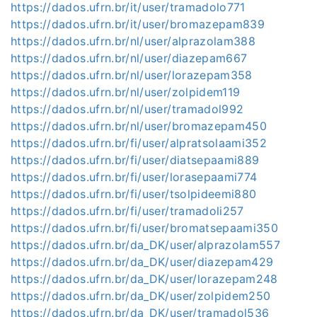
https://dados.ufrn.br/it/user/tramadolo771
https://dados.ufrn.br/it/user/bromazepam839
https://dados.ufrn.br/nl/user/alprazolam388
https://dados.ufrn.br/nl/user/diazepam667
https://dados.ufrn.br/nl/user/lorazepam358
https://dados.ufrn.br/nl/user/zolpidem119
https://dados.ufrn.br/nl/user/tramadol992
https://dados.ufrn.br/nl/user/bromazepam450
https://dados.ufrn.br/fi/user/alpratsolaami352
https://dados.ufrn.br/fi/user/diatsepaami889
https://dados.ufrn.br/fi/user/lorasepaami774
https://dados.ufrn.br/fi/user/tsolpideemi880
https://dados.ufrn.br/fi/user/tramadoli257
https://dados.ufrn.br/fi/user/bromatsepaami350
https://dados.ufrn.br/da_DK/user/alprazolam557
https://dados.ufrn.br/da_DK/user/diazepam429
https://dados.ufrn.br/da_DK/user/lorazepam248
https://dados.ufrn.br/da_DK/user/zolpidem250
https://dados.ufrn.br/da_DK/user/tramadol536