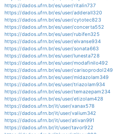
https://dados.ufrn.br/es/user/ritalin737
https://dados.ufrn.br/es/user/adderall320
https://dados.ufrn.br/es/user/cytotec823
https://dados.ufrn.br/es/user/concerta552
https://dados.ufrn.br/es/user/rubifen325
https://dados.ufrn.br/es/user/elvanse934
https://dados.ufrn.br/es/user/sonata663
https://dados.ufrn.br/es/user/lunesta728
https://dados.ufrn.br/es/user/modafinilo492
https://dados.ufrn.br/es/user/carisoprodol249
https://dados.ufrn.br/es/user/midazolam349
https://dados.ufrn.br/es/user/triazolam934
https://dados.ufrn.br/es/user/temazepam234
https://dados.ufrn.br/es/user/etizolam428
https://dados.ufrn.br/it/user/xanax578
https://dados.ufrn.br/it/user/valium342
https://dados.ufrn.br/it/user/ativan991
https://dados.ufrn.br/it/user/tavor922