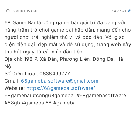
3 MONTHS AGO
94 views
68 Game Bài là cổng game bài giải trí đa dạng với
hàng trăm trò chơi game bài hấp dẫn, mang đến cho
người chơi trải nghiệm thú vị và độc đáo. Với giao
diện hiện đại, đẹp mắt và dễ sử dụng, trang web này
thu hút ngay từ cái nhìn đầu tiên.
Địa chỉ: 198 P. Xã Đàn, Phương Liên, Đống Đa, Hà
Nội
Số điện thoại: 0838466777
Gmail:
68gamebaisoftware@gmail.com
Website:
https://68gamebai.software/
68gamebai #cong68gamebai #68gamebasoftware
#68gb #gamebai68 #gamebai