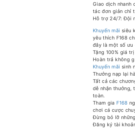
Giao dịch nhanh c
tác đơn giản chỉ 
Hỗ trợ 24/7: Đội 
Khuyến mãi
siêu 
yêu thích F168 ch
đây là một số ưu 
Tặng 100% giá trị
Hoàn trả không gi
Khuyến mãi
sinh n
Thưởng nạp lại hà
Tất cả các chươn
dễ nhận thưởng, t
toàn.
Tham gia
F168
ng
chơi cá cược chuy
Đừng bỏ lỡ những
Đăng ký tài kho