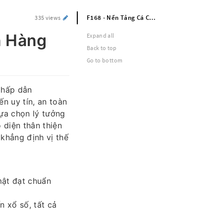
F168 - Nền Tảng Cá Cược Trực Tuyến Hàng Đầu Châu Á
335 views
n Hàng
Expand all
Back to top
Go to bottom
 hấp dẫn
n uy tín, an toàn
lựa chọn lý tưởng
 diện thân thiện
khẳng định vị thế
mật đạt chuẩn
n xổ số, tất cả