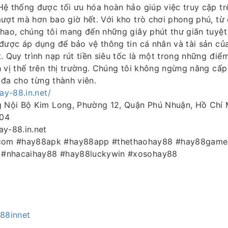
Hệ thống được tối ưu hóa hoàn hảo giúp việc truy cập tr
ượt mà hơn bao giờ hết. Với kho trò chơi phong phú, từ 
thao, chúng tôi mang đến những giây phút thư giãn tuyệt
 được áp dụng để bảo vệ thông tin cá nhân và tài sản c
. Quy trình nạp rút tiền siêu tốc là một trong những điể
 vị thế trên thị trường. Chúng tôi không ngừng nâng cấ
i đa cho từng thành viên.
hay-88.in.net/
g Nội Bộ Kim Long, Phường 12, Quận Phú Nhuận, Hồ Chí 
304
ay-88.in.net
om #hay88apk #hay88app #thethaohay88 #hay88game
#nhacaihay88 #hay88luckywin #xosohay88
y88innet