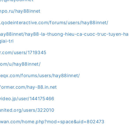
ampo.ru/hay88innet
s.qodeinteractive.com/forums/users/hay88innet/
/hay88innet/hay88-la-thuong-hieu-ca-cuoc-truc-tuyen-h
iai-tri
r.com/users/1719345
.com/u/hay88innet/
eqx.com/forums/users/hay88innet/
nformer.com/hay-88.in.net
video.jp/user/144175466
united.org/users/322010
aywan.com/home.php?mod=space&uid=802473