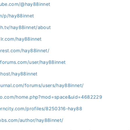
tube.com/@hay88innet
m/p/hay88innet
ch.tv/hay88innet/about
lr.com/hay88innet
erest.com/hay88innet/
etforums.com/user/hay88innet
.host/hay88innet
ournal.com/forums/users/hay88innet/
viko.com/home.php?mod=space&uid=4682229
terncity.com/profiles/8250316-hay88
jobs.com/author/hay88innet/