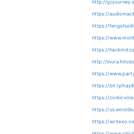
http://gojourney.
https://audiomac
https://fengshuid
https://www.mont
https://hackmd.o
http://mura.hitob
https://www.part
https://bit.ly/hay
https://comicvin
https://us.enrol
https://writexo.
https://www.chic