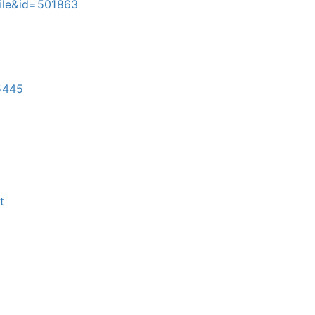
file&id=501863
5445
t