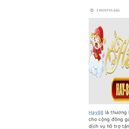
3 MONTHS AGO
Hay88
là thương 
cho cộng đồng ga
dịch vụ hỗ trợ tậ