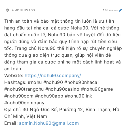
4 MONTHS AGO
103 views
Tính an toàn và bảo mật thông tin luôn là ưu tiên
hàng đầu tại nhà cái cá cược Nohu90. Với hệ thống
đạt chuẩn quốc tế, Nohu90 bảo vệ tuyệt đối dữ liệu
người dùng và đảm bảo quy trình nạp rút tiền siêu
tốc. Trang chủ Nohu90 thể hiện rõ sự chuyên nghiệp
thông qua giao diện trực quan, giúp hội viên dễ
dàng tham gia cá cược online một cách linh hoạt và
an toàn.
Website:
https://nohu90.company/
Hashtags: #nohu #nohu90 #nohu90nhacai
#nohu90trangchu #nohu90casino #nohu90game
#nohu90com #nohu90app #nohu90link
#nohu90company
Địa chỉ: 30 Ngô Đức Kế, Phường 12, Bình Thạnh, Hồ
Chí Minh, Việt Nam
Email:
admin.Nohu90@gmail.com