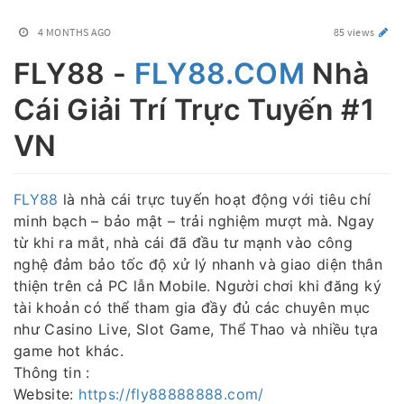
4 MONTHS AGO
85 views
FLY88 -
FLY88.COM
Nhà
Cái Giải Trí Trực Tuyến #1
VN
FLY88
là nhà cái trực tuyến hoạt động với tiêu chí
minh bạch – bảo mật – trải nghiệm mượt mà. Ngay
từ khi ra mắt, nhà cái đã đầu tư mạnh vào công
nghệ đảm bảo tốc độ xử lý nhanh và giao diện thân
thiện trên cả PC lẫn Mobile. Người chơi khi đăng ký
tài khoản có thể tham gia đầy đủ các chuyên mục
như Casino Live, Slot Game, Thể Thao và nhiều tựa
game hot khác.
Thông tin :
Website:
https://fly88888888.com/