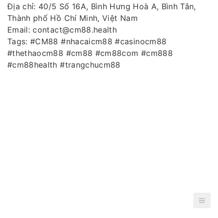
Địa chỉ: 40/5 Số 16A, Bình Hưng Hoà A, Bình Tân,
Thành phố Hồ Chí Minh, Việt Nam
Email: contact@cm88.health
Tags: #CM88 #nhacaicm88 #casinocm88
#thethaocm88 #cm88 #cm88com #cm888
#cm88health #trangchucm88