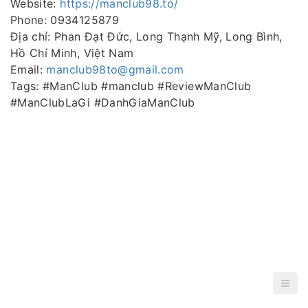
Website:
https://manclub98.to/
Phone: 0934125879
Địa chỉ: Phan Đạt Đức, Long Thạnh Mỹ, Long Bình,
Hồ Chí Minh, Việt Nam
Email:
manclub98to@gmail.com
Tags: #ManClub #manclub #ReviewManClub
#ManClubLaGi #DanhGiaManClub